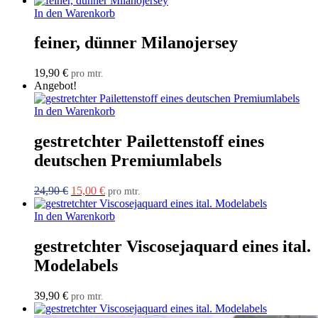
In den Warenkorb
feiner, dünner Milanojersey
19,90
€
pro mtr.
Angebot!
In den Warenkorb
gestretchter Pailettenstoff eines
deutschen Premiumlabels
Ursprünglicher
Aktueller
24,90
€
15,00
€
pro mtr.
Preis
Preis
war:
ist:
In den Warenkorb
24,90 €
15,00 €.
gestretchter Viscosejaquard eines ital.
Modelabels
39,90
€
pro mtr.