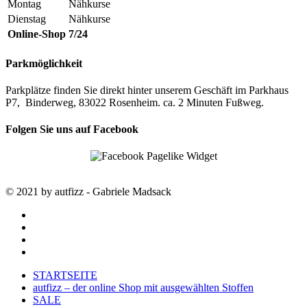
Montag
Nähkurse
Dienstag
Nähkurse
Online-Shop
7/24
Parkmöglichkeit
Parkplätze finden Sie direkt hinter unserem Geschäft im Parkhaus
P7, Binderweg, 83022 Rosenheim. ca. 2 Minuten Fußweg.
Folgen Sie uns auf Facebook
© 2021 by autfizz - Gabriele Madsack
twitter
facebook
google-
plus
instagram
Close
STARTSEITE
Menu
autfizz – der online Shop mit ausgewählten Stoffen
SALE