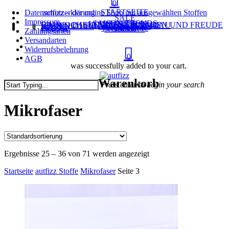
0
Menu
Skip
STARTSEITE
Datenschutzerklärung
autfizz – der online Shop mit ausgewählten Stoffen
SALE
to
Impressum
SAISON TRENDS
LOUISA smart luxury
NÄHKURSE
EIN WOCHENENDE NUR NÄHEN UND FREUDE HABEN IM SCHÖNEN CHIEMGAU
MEIN KONTO
WARENKORB
KASSE
BLOG
TEAM autfizz
PRESSE
KONTAKT
main
Zahlungsarten
search
content
Versandarten
account
Widerrufsbelehrung
0
AGB
was successfully added to your cart.
Warenkorb
Press enter to begin your search
Close
Search
Mikrofaser
Ergebnisse 25 – 36 von 71 werden angezeigt
Startseite
autfizz Stoffe
Mikrofaser
Seite 3