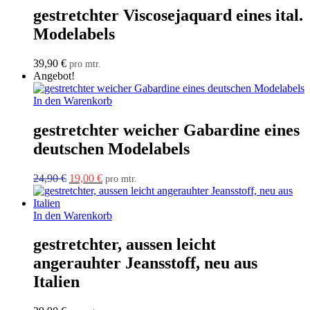
gestretchter Viscosejaquard eines ital.
Modelabels
39,90
€
pro mtr.
Angebot!
In den Warenkorb
gestretchter weicher Gabardine eines
deutschen Modelabels
Ursprünglicher
Aktueller
24,90
€
19,00
€
pro mtr.
Preis
Preis
war:
ist:
24,90 €
19,00 €.
In den Warenkorb
gestretchter, aussen leicht
angerauhter Jeansstoff, neu aus
Italien