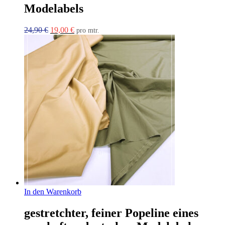
Modelabels
Ursprünglicher
Aktueller
24,90
€
19,00
€
pro mtr.
Preis
Preis
war:
ist:
24,90 €
19,00 €.
In den Warenkorb
gestretchter, feiner Popeline eines