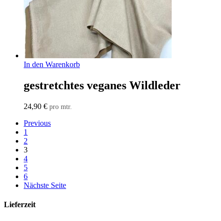
In den Warenkorb
gestretchtes veganes Wildleder
24,90
€
pro mtr.
Previous
1
2
3
4
5
6
Nächste Seite
Lieferzeit