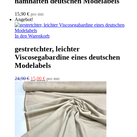
namhaften deutschen Modelabels
15,90
€
pro mtr.
Angebot!
In den Warenkorb
gestretchter, leichter
Viscosegabardine eines deutschen
Modelabels
Ursprünglicher
Aktueller
24,90
€
15,00
€
pro mtr.
Preis
Preis
war:
ist:
24,90 €
15,00 €.