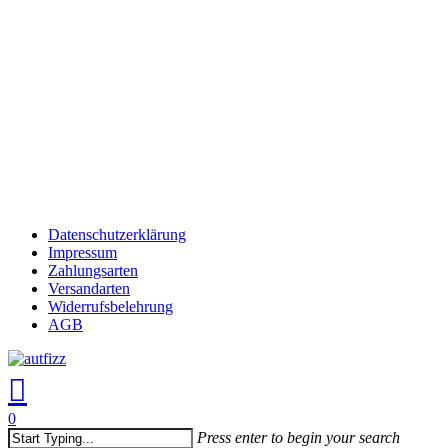
Skip
to
Close
main
Menu
content
Datenschutzerklärung
Impressum
Zahlungsarten
Versandarten
Widerrufsbelehrung
AGB
search
account
0
Menu
Press enter to begin your search