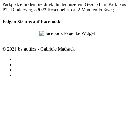
Parkplätze finden Sie direkt hinter unserem Geschäft im Parkhaus
P7, Binderweg, 83022 Rosenheim. ca. 2 Minuten Fußweg.
Folgen Sie uns auf Facebook
© 2021 by autfizz - Gabriele Madsack
twitter
facebook
google-
plus
instagram
STARTSEITE
autfizz – der online Shop mit ausgewählten
Stoffen
SALE
SAISON TRENDS
LOUISA smart luxury