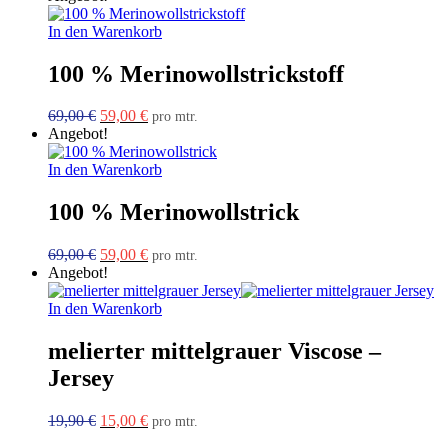
war:
ist:
24,90 €
19,00 €.
In den Warenkorb
100 % Merinowollstrickstoff
Ursprünglicher
Aktueller
69,00
€
59,00
€
pro mtr.
Preis
Preis
Angebot!
war:
ist:
69,00 €
59,00 €.
In den Warenkorb
100 % Merinowollstrick
Ursprünglicher
Aktueller
69,00
€
59,00
€
pro mtr.
Preis
Preis
Angebot!
war:
ist:
69,00 €
59,00 €.
In den Warenkorb
melierter mittelgrauer Viscose –
Jersey
Ursprünglicher
Aktueller
19,90
€
15,00
€
pro mtr.
Preis
Preis