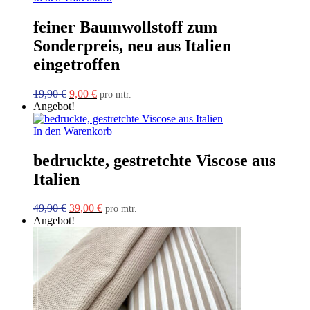
feiner Baumwollstoff zum
Sonderpreis, neu aus Italien
eingetroffen
Ursprünglicher
Aktueller
19,90
€
9,00
€
pro mtr.
Preis
Preis
Angebot!
war:
ist:
19,90 €
9,00 €.
In den Warenkorb
bedruckte, gestretchte Viscose aus
Italien
Ursprünglicher
Aktueller
49,90
€
39,00
€
pro mtr.
Preis
Preis
Angebot!
war:
ist:
49,90 €
39,00 €.