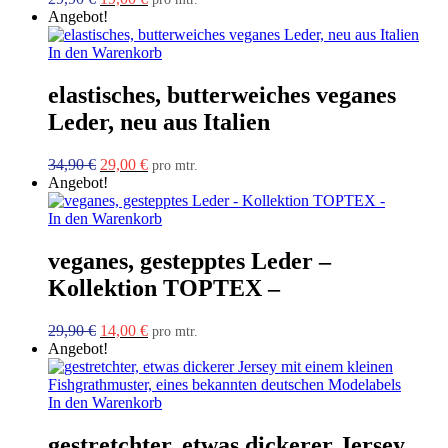
Preis
Preis
Angebot!
war:
ist:
29,90 €
19,00 €.
In den Warenkorb
elastisches, butterweiches veganes
Leder, neu aus Italien
Ursprünglicher
Aktueller
34,90
€
29,00
€
pro mtr.
Preis
Preis
Angebot!
war:
ist:
34,90 €
29,00 €.
In den Warenkorb
veganes, gestepptes Leder –
Kollektion TOPTEX –
Ursprünglicher
Aktueller
29,90
€
14,00
€
pro mtr.
Preis
Preis
Angebot!
war:
ist:
29,90 €
14,00 €.
In den Warenkorb
gestretchter, etwas dickerer Jersey