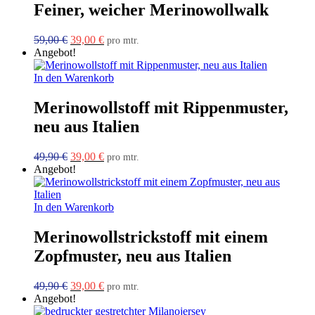
Feiner, weicher Merinowollwalk
Ursprünglicher
Aktueller
59,00
€
39,00
€
pro mtr.
Preis
Preis
Angebot!
war:
ist:
59,00 €
39,00 €.
In den Warenkorb
Merinowollstoff mit Rippenmuster,
neu aus Italien
Ursprünglicher
Aktueller
49,90
€
39,00
€
pro mtr.
Preis
Preis
Angebot!
war:
ist:
49,90 €
39,00 €.
In den Warenkorb
Merinowollstrickstoff mit einem
Zopfmuster, neu aus Italien
Ursprünglicher
Aktueller
49,90
€
39,00
€
pro mtr.
Preis
Preis
Angebot!
war:
ist: