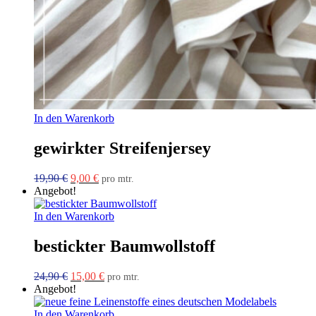
In den Warenkorb
gewirkter Streifenjersey
Ursprünglicher
Aktueller
19,90
€
9,00
€
pro mtr.
Preis
Preis
Angebot!
war:
ist:
19,90 €
9,00 €.
In den Warenkorb
bestickter Baumwollstoff
Ursprünglicher
Aktueller
24,90
€
15,00
€
pro mtr.
Preis
Preis
Angebot!
war:
ist:
24,90 €
15,00 €.
In den Warenkorb