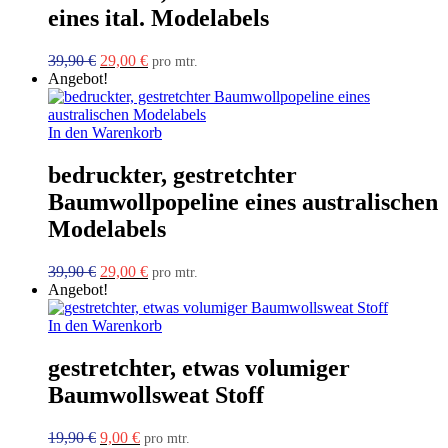
eines ital. Modelabels
Ursprünglicher
Aktueller
39,90
€
29,00
€
pro mtr.
Preis
Preis
Angebot!
war:
ist:
39,90 €
29,00 €.
In den Warenkorb
bedruckter, gestretchter
Baumwollpopeline eines australischen
Modelabels
Ursprünglicher
Aktueller
39,90
€
29,00
€
pro mtr.
Preis
Preis
Angebot!
war:
ist:
39,90 €
29,00 €.
In den Warenkorb
gestretchter, etwas volumiger
Baumwollsweat Stoff
Ursprünglicher
Aktueller
19,90
€
9,00
€
pro mtr.