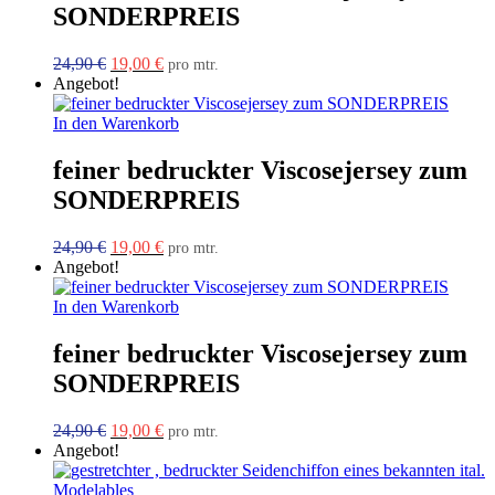
SONDERPREIS
Ursprünglicher
Aktueller
24,90
€
19,00
€
pro mtr.
Preis
Preis
Angebot!
war:
ist:
24,90 €
19,00 €.
In den Warenkorb
feiner bedruckter Viscosejersey zum
SONDERPREIS
Ursprünglicher
Aktueller
24,90
€
19,00
€
pro mtr.
Preis
Preis
Angebot!
war:
ist:
24,90 €
19,00 €.
In den Warenkorb
feiner bedruckter Viscosejersey zum
SONDERPREIS
Ursprünglicher
Aktueller
24,90
€
19,00
€
pro mtr.
Preis
Preis
Angebot!
war:
ist:
24,90 €
19,00 €.