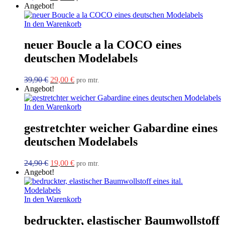
Preis
Preis
Angebot!
war:
ist:
39,90 €
29,00 €.
In den Warenkorb
neuer Boucle a la COCO eines
deutschen Modelabels
Ursprünglicher
Aktueller
39,90
€
29,00
€
pro mtr.
Preis
Preis
Angebot!
war:
ist:
39,90 €
29,00 €.
In den Warenkorb
gestretchter weicher Gabardine eines
deutschen Modelabels
Ursprünglicher
Aktueller
24,90
€
19,00
€
pro mtr.
Preis
Preis
Angebot!
war:
ist:
24,90 €
19,00 €.
In den Warenkorb
bedruckter, elastischer Baumwollstoff