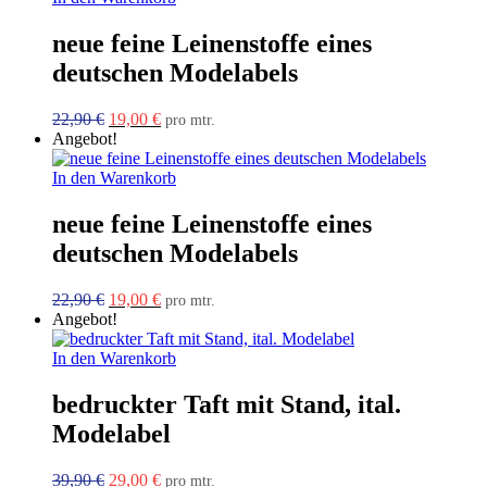
neue feine Leinenstoffe eines
deutschen Modelabels
Ursprünglicher
Aktueller
22,90
€
19,00
€
pro mtr.
Preis
Preis
Angebot!
war:
ist:
22,90 €
19,00 €.
In den Warenkorb
neue feine Leinenstoffe eines
deutschen Modelabels
Ursprünglicher
Aktueller
22,90
€
19,00
€
pro mtr.
Preis
Preis
Angebot!
war:
ist:
22,90 €
19,00 €.
In den Warenkorb
bedruckter Taft mit Stand, ital.
Modelabel
Ursprünglicher
Aktueller
39,90
€
29,00
€
pro mtr.