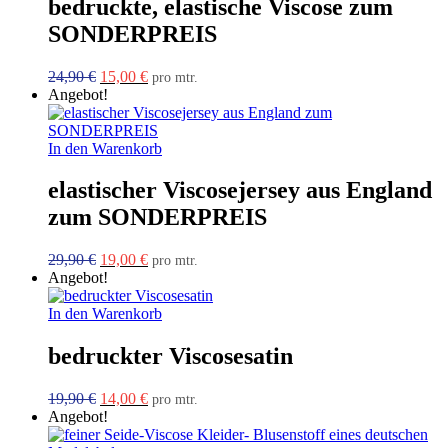
bedruckte, elastische Viscose zum
SONDERPREIS
Ursprünglicher
Aktueller
24,90
€
15,00
€
pro mtr.
Preis
Preis
Angebot!
war:
ist:
24,90 €
15,00 €.
In den Warenkorb
elastischer Viscosejersey aus England
zum SONDERPREIS
Ursprünglicher
Aktueller
29,90
€
19,00
€
pro mtr.
Preis
Preis
Angebot!
war:
ist:
29,90 €
19,00 €.
In den Warenkorb
bedruckter Viscosesatin
Ursprünglicher
Aktueller
19,90
€
14,00
€
pro mtr.
Preis
Preis
Angebot!
war:
ist: