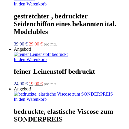
In den Warenkorb
gestretchter , bedruckter
Seidenchiffon eines bekannten ital.
Modelables
Ursprünglicher
Aktueller
39,90
€
29,00
€
pro mtr.
Preis
Preis
Angebot!
war:
ist:
39,90 €
29,00 €.
In den Warenkorb
feiner Leinenstoff bedruckt
Ursprünglicher
Aktueller
24,90
€
19,00
€
pro mtr.
Preis
Preis
Angebot!
war:
ist:
24,90 €
19,00 €.
In den Warenkorb
bedruckte, elastische Viscose zum
SONDERPREIS