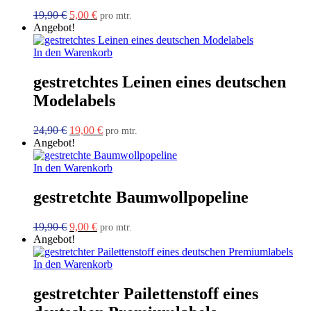
Ursprünglicher
Aktueller
19,90
€
5,00
€
pro mtr.
Preis
Preis
Angebot!
war:
ist:
19,90 €
5,00 €.
In den Warenkorb
gestretchtes Leinen eines deutschen
Modelabels
Ursprünglicher
Aktueller
24,90
€
19,00
€
pro mtr.
Preis
Preis
Angebot!
war:
ist:
24,90 €
19,00 €.
In den Warenkorb
gestretchte Baumwollpopeline
Ursprünglicher
Aktueller
19,90
€
9,00
€
pro mtr.
Preis
Preis
Angebot!
war:
ist:
19,90 €
9,00 €.
In den Warenkorb
gestretchter Pailettenstoff eines