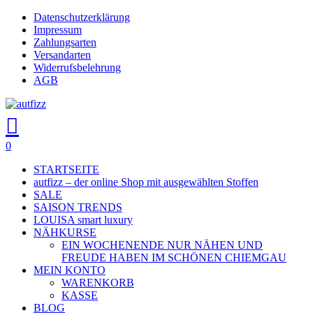
Skip
Datenschutzerklärung
to
Impressum
main
Zahlungsarten
content
Versandarten
Widerrufsbelehrung
AGB
search
account
0
Menu
STARTSEITE
autfizz – der online Shop mit ausgewählten Stoffen
SALE
SAISON TRENDS
LOUISA smart luxury
NÄHKURSE
EIN WOCHENENDE NUR NÄHEN UND
FREUDE HABEN IM SCHÖNEN CHIEMGAU
MEIN KONTO
WARENKORB
KASSE
BLOG