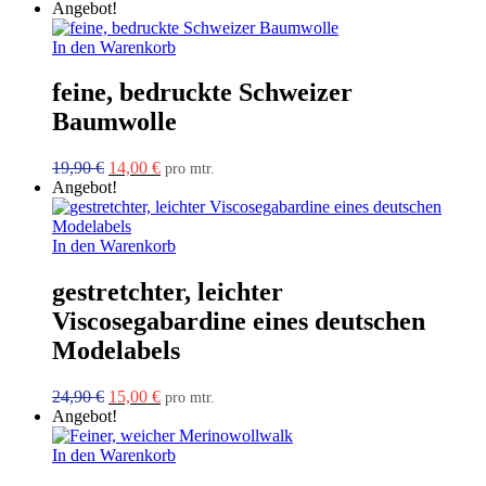
Preis
Preis
Angebot!
war:
ist:
19,90 €
9,00 €.
In den Warenkorb
feine, bedruckte Schweizer
Baumwolle
Ursprünglicher
Aktueller
19,90
€
14,00
€
pro mtr.
Preis
Preis
Angebot!
war:
ist:
19,90 €
14,00 €.
In den Warenkorb
gestretchter, leichter
Viscosegabardine eines deutschen
Modelabels
Ursprünglicher
Aktueller
24,90
€
15,00
€
pro mtr.
Preis
Preis
Angebot!
war:
ist:
24,90 €
15,00 €.
In den Warenkorb