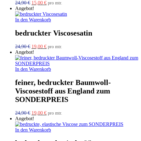
Ursprünglicher
Aktueller
24,90
€
15,00
€
pro mtr.
Preis
Preis
Angebot!
war:
ist:
24,90 €
15,00 €.
In den Warenkorb
bedruckter Viscosesatin
Ursprünglicher
Aktueller
24,90
€
19,00
€
pro mtr.
Preis
Preis
Angebot!
war:
ist:
24,90 €
19,00 €.
In den Warenkorb
feiner, bedruckter Baumwoll-
Viscosestoff aus England zum
SONDERPREIS
Ursprünglicher
Aktueller
24,90
€
19,00
€
pro mtr.
Preis
Preis
Angebot!
war:
ist:
24,90 €
19,00 €.
In den Warenkorb