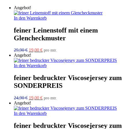
Angebot!
In den Warenkorb
feiner Leinenstoff mit einem
Glencheckmuster
Ursprünglicher
Aktueller
29,90
€
19,00
€
pro mtr.
Preis
Preis
Angebot!
war:
ist:
29,90 €
19,00 €.
In den Warenkorb
feiner bedruckter Viscosejersey zum
SONDERPREIS
Ursprünglicher
Aktueller
24,90
€
19,00
€
pro mtr.
Preis
Preis
Angebot!
war:
ist:
24,90 €
19,00 €.
In den Warenkorb
feiner bedruckter Viscosejersey zum