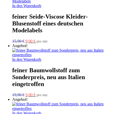
19,90 €
14,00 €.
In den Warenkorb
feiner Seide-Viscose Kleider-
Blusenstoff eines deutschen
Modelabels
Ursprünglicher
Aktueller
15,90
€
9,00
€
pro mtr.
Preis
Preis
Angebot!
war:
ist:
15,90 €
9,00 €.
In den Warenkorb
feiner Baumwollstoff zum
Sonderpreis, neu aus Italien
eingetroffen
Ursprünglicher
Aktueller
19,90
€
9,00
€
pro mtr.
Preis
Preis
Angebot!
war:
ist:
19,90 €
9,00 €.
In den Warenkorb