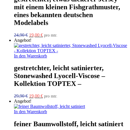
mit einem kleinen Fishgrathmuster,
eines bekannten deutschen
Modelabels
Ursprünglicher
Aktueller
24,90
€
19,00
€
pro mtr.
Preis
Preis
Angebot!
war:
ist:
24,90 €
19,00 €.
In den Warenkorb
gestretchter, leicht satinierter,
Stonewashed Lyocell-Viscose –
Kollektion TOPTEX –
Ursprünglicher
Aktueller
29,90
€
19,00
€
pro mtr.
Preis
Preis
Angebot!
war:
ist:
29,90 €
19,00 €.
In den Warenkorb
feiner Baumwollstoff, leicht satiniert