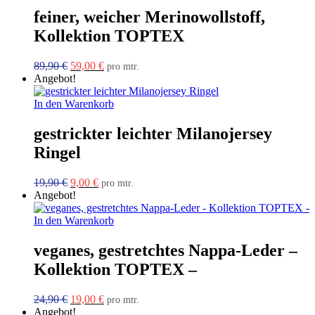
feiner, weicher Merinowollstoff,
Kollektion TOPTEX
Ursprünglicher
Aktueller
89,90
€
59,00
€
pro mtr.
Preis
Preis
Angebot!
war:
ist:
89,90 €
59,00 €.
In den Warenkorb
gestrickter leichter Milanojersey
Ringel
Ursprünglicher
Aktueller
19,90
€
9,00
€
pro mtr.
Preis
Preis
Angebot!
war:
ist:
19,90 €
9,00 €.
In den Warenkorb
veganes, gestretchtes Nappa-Leder –
Kollektion TOPTEX –
Ursprünglicher
Aktueller
24,90
€
19,00
€
pro mtr.
Preis
Preis
Angebot!