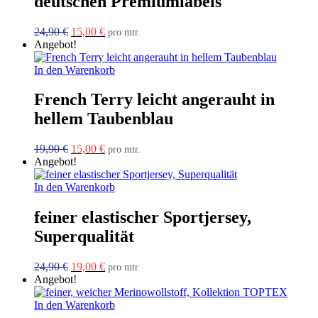
deutschen Premiumlabels
Ursprünglicher
Aktueller
24,90
€
15,00
€
pro mtr.
Preis
Preis
Angebot!
war:
ist:
24,90 €
15,00 €.
In den Warenkorb
French Terry leicht angerauht in
hellem Taubenblau
Ursprünglicher
Aktueller
19,90
€
15,00
€
pro mtr.
Preis
Preis
Angebot!
war:
ist:
19,90 €
15,00 €.
In den Warenkorb
feiner elastischer Sportjersey,
Superqualität
Ursprünglicher
Aktueller
24,90
€
19,00
€
pro mtr.
Preis
Preis
Angebot!
war:
ist:
24,90 €
19,00 €.
In den Warenkorb