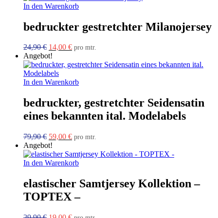
49,90 €
39,00 €.
In den Warenkorb
bedruckter gestretchter Milanojersey
Ursprünglicher
Aktueller
24,90
€
14,00
€
pro mtr.
Preis
Preis
Angebot!
war:
ist:
24,90 €
14,00 €.
In den Warenkorb
bedruckter, gestretchter Seidensatin
eines bekannten ital. Modelabels
Ursprünglicher
Aktueller
79,90
€
59,00
€
pro mtr.
Preis
Preis
Angebot!
war:
ist:
79,90 €
59,00 €.
In den Warenkorb
elastischer Samtjersey Kollektion –
TOPTEX –
Ursprünglicher
Aktueller
29,90
€
19,00
€
pro mtr.