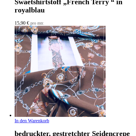
Swaetshirtstoff „French Terry “ in
royalblau
15,90
€
pro mtr.
In den Warenkorb
bedruckter, gestretchter Seidencrepe