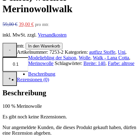
Merinowollwalk
Ursprünglicher
Aktueller
59,00
€
39,00
€
pro mtr.
Preis
Preis
inkl. MwSt.
zzgl.
Versandkosten
war:
ist:
59,00 €
39,00 €.
mtr.
In den Warenkorb
Artikelnummer:
7253-2
Kategorien:
autfizz Stoffe
,
Uni
,
Modeliebling der Saison
,
Wolle
,
Walk - Lana Cotta
,
Merinowolle
Schlagwörter:
Breite: 140
,
Farbe: altrose
Beschreibung
Rezensionen (0)
Beschreibung
100 % Merinowolle
Es gibt noch keine Rezensionen.
Nur angemeldete Kunden, die dieses Produkt gekauft haben, dürfen
eine Rezension abgeben.