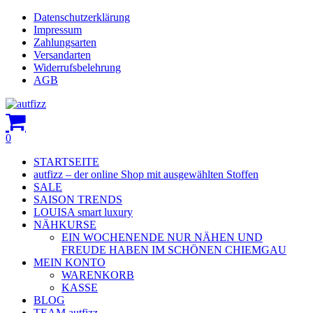
Skip
Datenschutzerklärung
Close
to
Impressum
main
Zahlungsarten
Menu
content
Versandarten
Widerrufsbelehrung
AGB
search
account
0
Menu
STARTSEITE
autfizz – der online Shop mit ausgewählten Stoffen
SALE
SAISON TRENDS
LOUISA smart luxury
NÄHKURSE
EIN WOCHENENDE NUR NÄHEN UND
FREUDE HABEN IM SCHÖNEN CHIEMGAU
MEIN KONTO
WARENKORB
KASSE
BLOG
TEAM autfizz