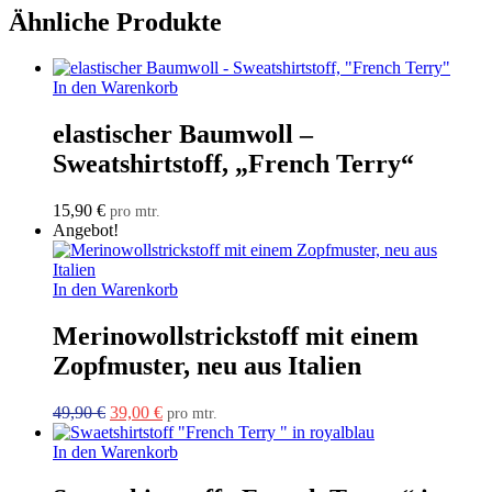
Ähnliche Produkte
In den Warenkorb
elastischer Baumwoll –
Sweatshirtstoff, „French Terry“
15,90
€
pro mtr.
Angebot!
In den Warenkorb
Merinowollstrickstoff mit einem
Zopfmuster, neu aus Italien
Ursprünglicher
Aktueller
49,90
€
39,00
€
pro mtr.
Preis
Preis
war:
ist:
In den Warenkorb
49,90 €
39,00 €.