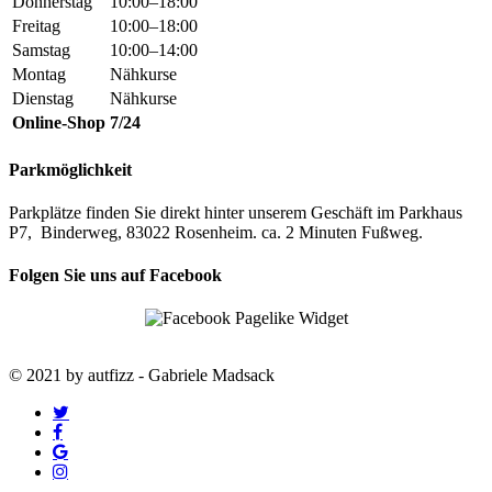
Donnerstag
10:00–18:00
Freitag
10:00–18:00
Samstag
10:00–14:00
Montag
Nähkurse
Dienstag
Nähkurse
Online-Shop
7/24
Parkmöglichkeit
Parkplätze finden Sie direkt hinter unserem Geschäft im Parkhaus
P7, Binderweg, 83022 Rosenheim. ca. 2 Minuten Fußweg.
Folgen Sie uns auf Facebook
© 2021 by autfizz - Gabriele Madsack
twitter
facebook
google-
plus
instagram