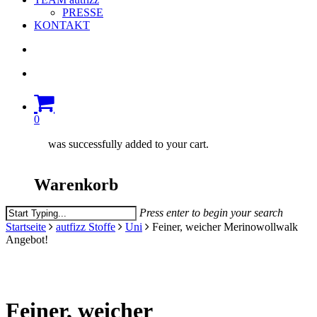
PRESSE
KONTAKT
search
account
0
was successfully added to your cart.
Warenkorb
Press enter to begin your search
Close
Startseite
autfizz Stoffe
Uni
Feiner, weicher Merinowollwalk
Search
Angebot!
Feiner, weicher