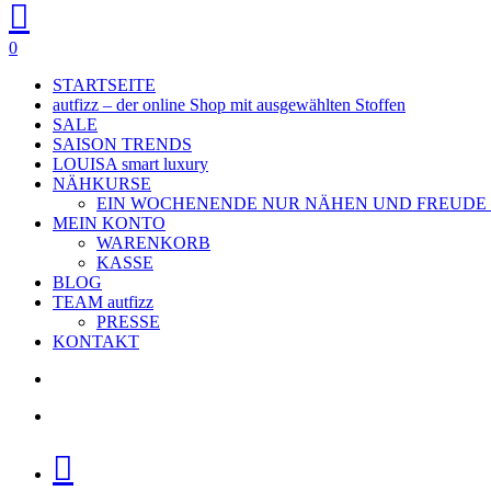
search
account
0
Menu
STARTSEITE
autfizz – der online Shop mit ausgewählten Stoffen
SALE
SAISON TRENDS
LOUISA smart luxury
NÄHKURSE
EIN WOCHENENDE NUR NÄHEN UND FREUDE
MEIN KONTO
WARENKORB
KASSE
BLOG
TEAM autfizz
PRESSE
KONTAKT
search
account