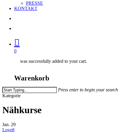
PRESSE
KONTAKT
search
account
0
was successfully added to your cart.
Warenkorb
Press enter to begin your search
Close
Kategorie
Search
Nähkurse
Jan.
29
Love
8