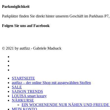
Parkmöglichkeit
Parkplätze finden Sie direkt hinter unserem Geschäft im Parkhaus 
Folgen Sie uns auf Facebook
© 2021 by autfizz - Gabriele Madsack
twitter
facebook
google-
plus
instagram
Close
STARTSEITE
Menu
autfizz – der online Shop mit ausgewählten Stoffen
SALE
SAISON TRENDS
LOUISA smart luxury
NÄHKURSE
EIN WOCHENENDE NUR NÄHEN UND FREUDE
MEIN KONTO