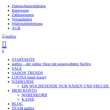
Skip
Datenschutzerklärung
to
Impressum
main
Zahlungsarten
content
Versandarten
Widerrufsbelehrung
AGB
search
account
0
Menu
STARTSEITE
autfizz – der online Shop mit ausgewählten Stoffen
SALE
SAISON TRENDS
LOUISA smart luxury
NÄHKURSE
EIN WOCHENENDE NUR NÄHEN UND FREUDE
MEIN KONTO
WARENKORB
KASSE
BLOG
TEAM autfizz