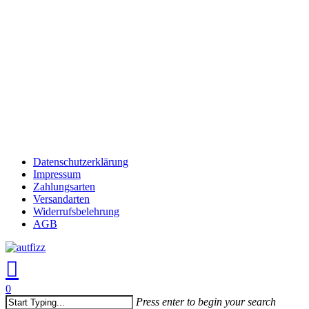
Skip
to
Close
main
Menu
content
Datenschutzerklärung
Impressum
Zahlungsarten
Versandarten
Widerrufsbelehrung
AGB
search
account
0
Menu
Press enter to begin your search