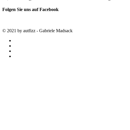
Folgen Sie uns auf Facebook
© 2021 by autfizz - Gabriele Madsack
twitter
facebook
google-
plus
instagram
STARTSEITE
autfizz – der online Shop mit ausgewählten
Stoffen
SALE
SAISON TRENDS
LOUISA smart luxury
NÄHKURSE
MEIN KONTO