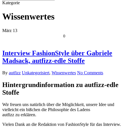
Close
Kategorie
Search
Wissenwertes
März
13
0
Interview FashionStyle über Gabriele
Madsack, autfizz-edle Stoffe
By
autfizz
Unkategorisiert
,
Wissenwertes
No Comments
Hintergrundinformation zu autfizz-edle
Stoffe
Wir freuen uns natürlich über die Möglichkeit, unsere Idee und
vielleicht ein bißchen die Philosophie des Ladens
autfizz zu erklären.
Vielen Dank an die Redaktion von FashionStyle für das Interview.