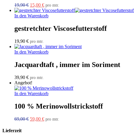
Ursprünglicher
Aktueller
19,90
€
15,00
€
pro mtr.
Preis
Preis
war:
ist:
In den Warenkorb
19,90 €
15,00 €.
gestretchter Viscosefutterstoff
19,90
€
pro mtr.
In den Warenkorb
Jacquardtaft , immer im Soriment
39,90
€
pro mtr.
Angebot!
In den Warenkorb
100 % Merinowollstrickstoff
Ursprünglicher
Aktueller
69,00
€
59,00
€
pro mtr.
Preis
Preis
war:
ist:
Lieferzeit