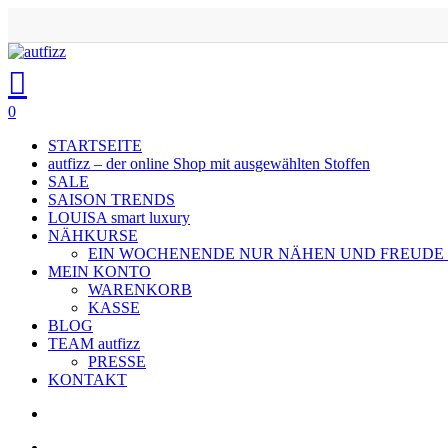
Skip
to
main
search
account
content
0
Menu
STARTSEITE
autfizz – der online Shop mit ausgewählten Stoffen
SALE
SAISON TRENDS
LOUISA smart luxury
NÄHKURSE
EIN WOCHENENDE NUR NÄHEN UND FREUDE
MEIN KONTO
WARENKORB
KASSE
BLOG
TEAM autfizz
PRESSE
KONTAKT
search
account