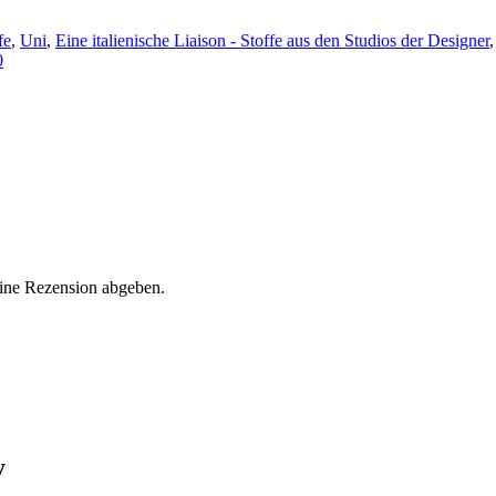
fe
,
Uni
,
Eine italienische Liaison - Stoffe aus den Studios der Designer
0
eine Rezension abgeben.
y