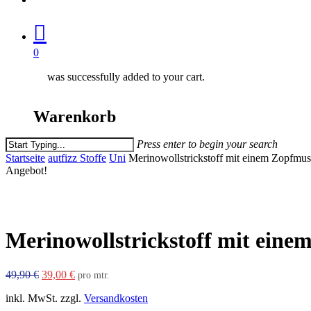
0
was successfully added to your cart.
Warenkorb
Press enter to begin your search
Close
Startseite
autfizz Stoffe
Uni
Merinowollstrickstoff mit einem Zopfmuste
Search
Angebot!
Merinowollstrickstoff mit einem
Ursprünglicher
Aktueller
49,90
€
39,00
€
pro mtr.
Preis
Preis
inkl. MwSt.
zzgl.
Versandkosten
war:
ist: