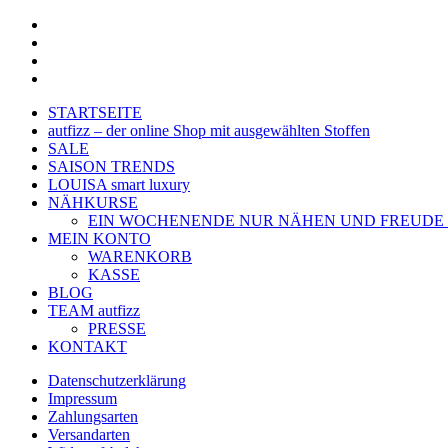
twitter
facebook
google-
plus
instagram
Close
STARTSEITE
Menu
autfizz – der online Shop mit ausgewählten Stoffen
SALE
SAISON TRENDS
LOUISA smart luxury
NÄHKURSE
EIN WOCHENENDE NUR NÄHEN UND FREUDE
MEIN KONTO
WARENKORB
KASSE
BLOG
TEAM autfizz
PRESSE
KONTAKT
Datenschutzerklärung
Impressum
Zahlungsarten
Versandarten