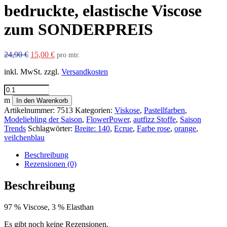
bedruckte, elastische Viscose
zum SONDERPREIS
Ursprünglicher
Aktueller
24,90
€
15,00
€
pro mtr.
Preis
Preis
inkl. MwSt.
zzgl.
Versandkosten
war:
ist:
24,90 €
15,00 €.
bedruckte,
elastische
m
In den Warenkorb
Viscose
Artikelnummer:
7513
Kategorien:
Viskose
,
Pastellfarben
,
zum
Modeliebling der Saison
,
FlowerPower
,
autfizz Stoffe
,
Saison
SONDERPREIS
Trends
Schlagwörter:
Breite: 140
,
Ecrue
,
Farbe rose
,
orange
,
Menge
veilchenblau
Beschreibung
Rezensionen (0)
Beschreibung
97 % Viscose, 3 % Elasthan
Es gibt noch keine Rezensionen.