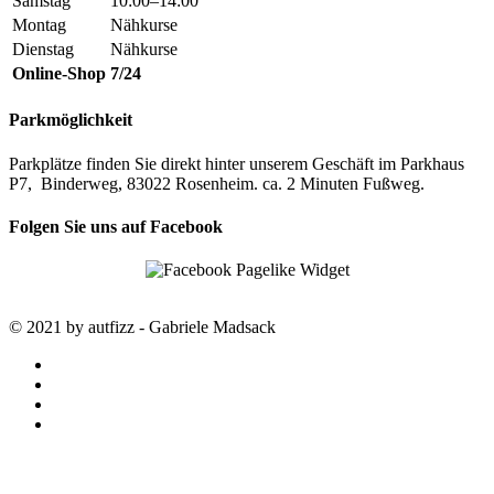
Samstag
10:00–14:00
Montag
Nähkurse
Dienstag
Nähkurse
Online-Shop
7/24
Parkmöglichkeit
Parkplätze finden Sie direkt hinter unserem Geschäft im Parkhaus
P7, Binderweg, 83022 Rosenheim. ca. 2 Minuten Fußweg.
Folgen Sie uns auf Facebook
© 2021 by autfizz - Gabriele Madsack
twitter
facebook
google-
plus
instagram
STARTSEITE
autfizz – der online Shop mit