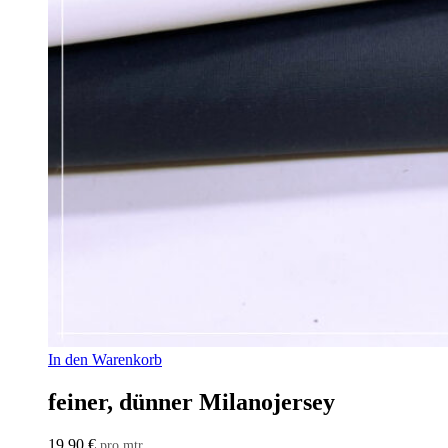
In den Warenkorb
feiner, dünner Milanojersey
19,90
€
pro mtr.