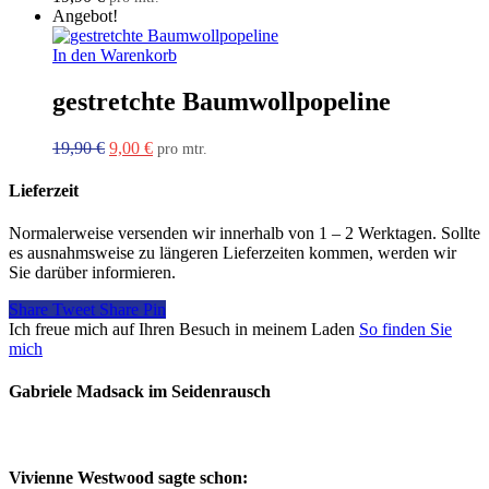
Angebot!
In den Warenkorb
gestretchte Baumwollpopeline
Ursprünglicher
Aktueller
19,90
€
9,00
€
pro mtr.
Preis
Preis
war:
ist:
Lieferzeit
19,90 €
9,00 €.
Normalerweise versenden wir innerhalb von 1 – 2 Werktagen. Sollte
es ausnahmsweise zu längeren Lieferzeiten kommen, werden wir
Sie darüber informieren.
Share
Tweet
Share
Pin
Ich freue mich auf Ihren Besuch in meinem Laden
So finden Sie
mich
Gabriele Madsack im Seidenrausch
Vivienne Westwood sagte schon: