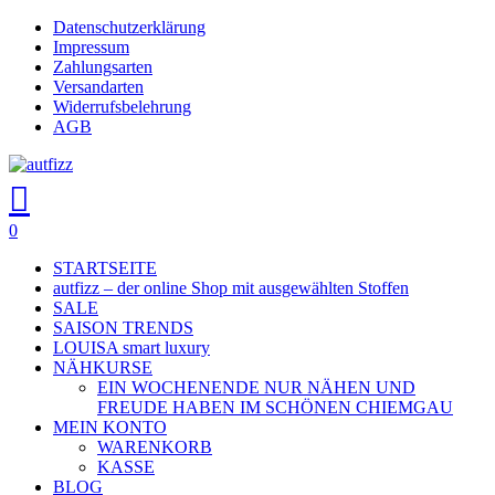
Skip
Datenschutzerklärung
Close
to
Impressum
main
Zahlungsarten
Menu
content
Versandarten
Widerrufsbelehrung
AGB
search
account
0
Menu
STARTSEITE
autfizz – der online Shop mit ausgewählten Stoffen
SALE
SAISON TRENDS
LOUISA smart luxury
NÄHKURSE
EIN WOCHENENDE NUR NÄHEN UND
FREUDE HABEN IM SCHÖNEN CHIEMGAU
MEIN KONTO
WARENKORB
KASSE
BLOG