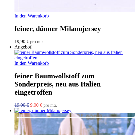
In den Warenkorb
feiner, dünner Milanojersey
19,90
€
pro mtr.
Angebot!
In den Warenkorb
feiner Baumwollstoff zum
Sonderpreis, neu aus Italien
eingetroffen
Ursprünglicher
Aktueller
19,90
€
9,00
€
pro mtr.
Preis
Preis
war:
ist:
19,90 €
9,00 €.