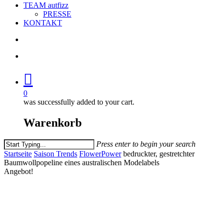
TEAM autfizz
PRESSE
KONTAKT
search
account
0
was successfully added to your cart.
Warenkorb
Press enter to begin your search
Close
Startseite
Saison Trends
FlowerPower
bedruckter, gestretchter
Search
Baumwollpopeline eines australischen Modelabels
Angebot!