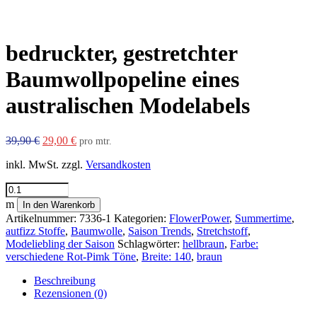
bedruckter, gestretchter
Baumwollpopeline eines
australischen Modelabels
Ursprünglicher
Aktueller
39,90
€
29,00
€
pro mtr.
Preis
Preis
inkl. MwSt.
zzgl.
Versandkosten
war:
ist:
39,90 €
29,00 €.
bedruckter,
gestretchter
m
In den Warenkorb
Baumwollpopeline
Artikelnummer:
7336-1
Kategorien:
FlowerPower
,
Summertime
,
eines
autfizz Stoffe
,
Baumwolle
,
Saison Trends
,
Stretchstoff
,
australischen
Modeliebling der Saison
Schlagwörter:
hellbraun
,
Farbe:
Modelabels
verschiedene Rot-Pimk Töne
,
Breite: 140
,
braun
Menge
Beschreibung
Rezensionen (0)