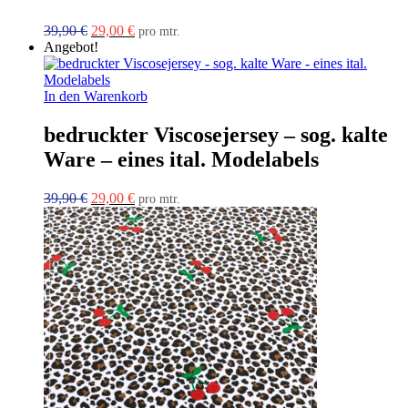
Ursprünglicher
Aktueller
39,90
€
29,00
€
pro mtr.
Preis
Preis
Angebot!
war:
ist:
39,90 €
29,00 €.
In den Warenkorb
bedruckter Viscosejersey – sog. kalte
Ware – eines ital. Modelabels
Ursprünglicher
Aktueller
39,90
€
29,00
€
pro mtr.
Preis
Preis
war:
ist:
39,90 €
29,00 €.