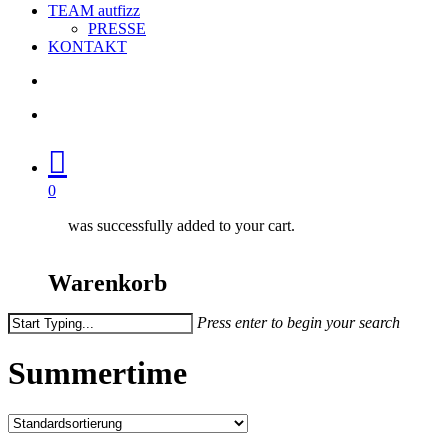
TEAM autfizz
PRESSE
KONTAKT
search
account
0
was successfully added to your cart.
Warenkorb
Press enter to begin your search
Close
Search
Summertime