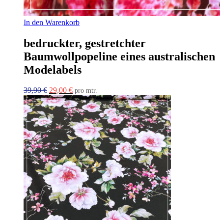
In den Warenkorb
bedruckter, gestretchter
Baumwollpopeline eines australischen
Modelabels
Ursprünglicher
Aktueller
39,90
€
29,00
€
pro mtr.
Preis
Preis
war:
ist:
39,90 €
29,00 €.