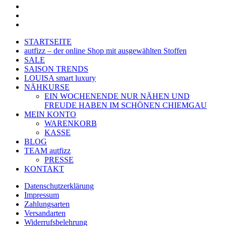
facebook
google-
plus
instagram
Close
STARTSEITE
Menu
autfizz – der online Shop mit ausgewählten Stoffen
SALE
SAISON TRENDS
LOUISA smart luxury
NÄHKURSE
EIN WOCHENENDE NUR NÄHEN UND
FREUDE HABEN IM SCHÖNEN CHIEMGAU
MEIN KONTO
WARENKORB
KASSE
BLOG
TEAM autfizz
PRESSE
KONTAKT
Datenschutzerklärung
Impressum
Zahlungsarten
Versandarten
Widerrufsbelehrung