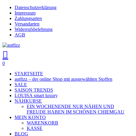
Skip
Datenschutzerklärung
to
Impressum
main
Zahlungsarten
content
Versandarten
Widerrufsbelehrung
AGB
search
account
0
Menu
STARTSEITE
autfizz – der online Shop mit ausgewählten Stoffen
SALE
SAISON TRENDS
LOUISA smart luxury
NÄHKURSE
EIN WOCHENENDE NUR NÄHEN UND
FREUDE HABEN IM SCHÖNEN CHIEMGAU
MEIN KONTO
WARENKORB
KASSE
BLOG