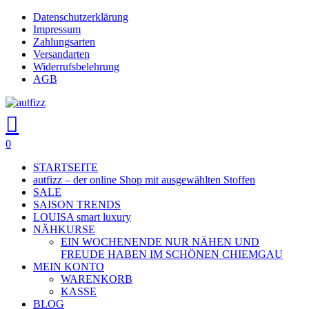
Skip
Datenschutzerklärung
to
Impressum
main
Zahlungsarten
content
Versandarten
Widerrufsbelehrung
AGB
search
account
0
Menu
STARTSEITE
autfizz – der online Shop mit ausgewählten Stoffen
SALE
SAISON TRENDS
LOUISA smart luxury
NÄHKURSE
EIN WOCHENENDE NUR NÄHEN UND
FREUDE HABEN IM SCHÖNEN CHIEMGAU
MEIN KONTO
WARENKORB
KASSE
BLOG