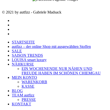
© 2021 by autfizz - Gabriele Madsack
twitter
facebook
google-
plus
instagram
Close
STARTSEITE
Menu
autfizz – der online Shop mit ausgewählten Stoffen
SALE
SAISON TRENDS
LOUISA smart luxury
NÄHKURSE
EIN WOCHENENDE NUR NÄHEN UND
FREUDE HABEN IM SCHÖNEN CHIEMGAU
MEIN KONTO
WARENKORB
KASSE
BLOG
TEAM autfizz
PRESSE
KONTAKT