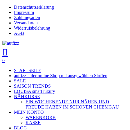
Skip
Datenschutzerklärung
Close
to
Impressum
main
Zahlungsarten
Menu
content
Versandarten
Widerrufsbelehrung
AGB
search
account
0
Menu
STARTSEITE
autfizz – der online Shop mit ausgewählten Stoffen
SALE
SAISON TRENDS
LOUISA smart luxury
NÄHKURSE
EIN WOCHENENDE NUR NÄHEN UND
FREUDE HABEN IM SCHÖNEN CHIEMGAU
MEIN KONTO
WARENKORB
KASSE
BLOG