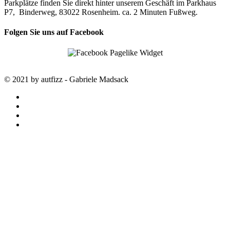
Parkplätze finden Sie direkt hinter unserem Geschäft im Parkhaus
P7, Binderweg, 83022 Rosenheim. ca. 2 Minuten Fußweg.
Folgen Sie uns auf Facebook
© 2021 by autfizz - Gabriele Madsack
twitter
facebook
google-
plus
instagram
STARTSEITE
autfizz – der online Shop mit
ausgewählten Stoffen
SALE
SAISON TRENDS
LOUISA smart luxury