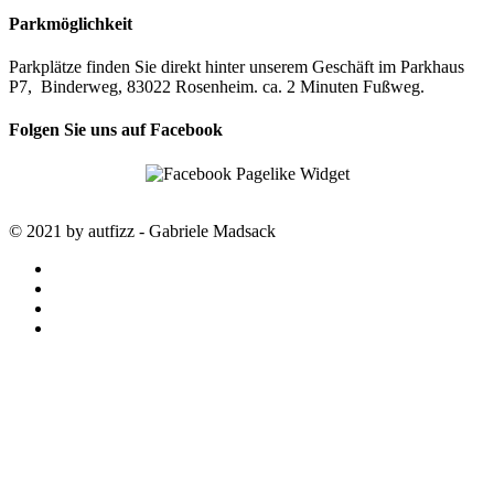
Parkmöglichkeit
Parkplätze finden Sie direkt hinter unserem Geschäft im Parkhaus
P7, Binderweg, 83022 Rosenheim. ca. 2 Minuten Fußweg.
Folgen Sie uns auf Facebook
© 2021 by autfizz - Gabriele Madsack
twitter
facebook
google-
plus
instagram
STARTSEITE
autfizz – der online Shop mit
ausgewählten Stoffen
SALE