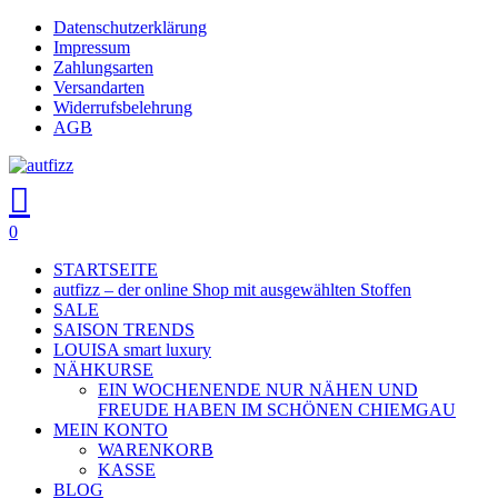
Skip
Datenschutzerklärung
Close
to
Impressum
main
Zahlungsarten
Menu
content
Versandarten
Widerrufsbelehrung
AGB
search
account
0
Menu
STARTSEITE
autfizz – der online Shop mit ausgewählten Stoffen
SALE
SAISON TRENDS
LOUISA smart luxury
NÄHKURSE
EIN WOCHENENDE NUR NÄHEN UND
FREUDE HABEN IM SCHÖNEN CHIEMGAU
MEIN KONTO
WARENKORB
KASSE
BLOG