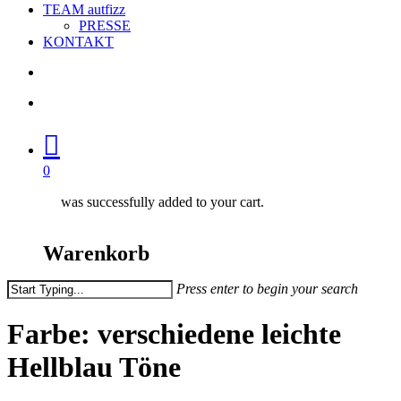
TEAM autfizz
PRESSE
KONTAKT
search
account
0
was successfully added to your cart.
Warenkorb
Press enter to begin your search
Close
Search
Farbe: verschiedene leichte
Hellblau Töne