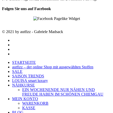
Folgen Sie uns auf Facebook
© 2021 by autfizz - Gabriele Madsack
twitter
facebook
google-
plus
instagram
Close
STARTSEITE
Menu
autfizz – der online Shop mit ausgewählten Stoffen
SALE
SAISON TRENDS
LOUISA smart luxury
NÄHKURSE
EIN WOCHENENDE NUR NÄHEN UND
FREUDE HABEN IM SCHÖNEN CHIEMGAU
MEIN KONTO
WARENKORB
KASSE
BLOG