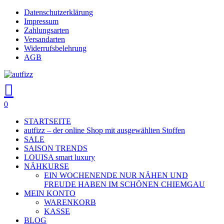
Skip
Datenschutzerklärung
to
Impressum
main
Zahlungsarten
content
Versandarten
Widerrufsbelehrung
AGB
search
account
0
Menu
STARTSEITE
autfizz – der online Shop mit ausgewählten Stoffen
SALE
SAISON TRENDS
LOUISA smart luxury
NÄHKURSE
EIN WOCHENENDE NUR NÄHEN UND
FREUDE HABEN IM SCHÖNEN CHIEMGAU
MEIN KONTO
WARENKORB
KASSE
BLOG