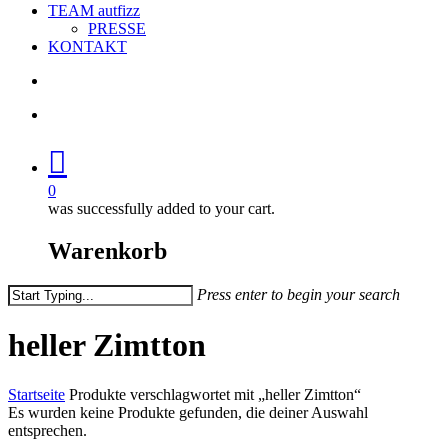
TEAM autfizz
PRESSE
KONTAKT
search
account
0
was successfully added to your cart.
Warenkorb
Press enter to begin your search
Close
Search
heller Zimtton
Startseite
Produkte verschlagwortet mit „heller Zimtton“
Es wurden keine Produkte gefunden, die deiner Auswahl
entsprechen.