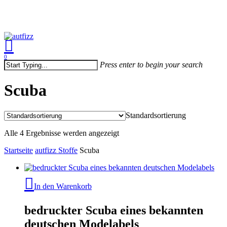
Skip
to
Close
main
Menu
content
search
account
0
Menu
Press enter to begin your search
Close
Search
Scuba
Standardsortierung
Alle 4 Ergebnisse werden angezeigt
Startseite
autfizz Stoffe
Scuba
In den Warenkorb
bedruckter Scuba eines bekannten
deutschen Modelabels