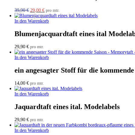
Ursprünglicher
Aktueller
39,90
€
29,00
€
pro mtr.
Preis
Preis
war:
ist:
In den Warenkorb
39,90 €
29,00 €.
Blumenjacquardtaft eines ital Modelab
29,90
€
pro mtr.
In den Warenkorb
ein angesagter Stoff für die kommende
14,00
€
pro mtr.
In den Warenkorb
Jaquardtaft eines ital. Modelabels
29,90
€
pro mtr.
In den Warenkorb