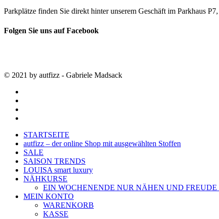
Parkplätze finden Sie direkt hinter unserem Geschäft im Parkhaus 
Folgen Sie uns auf Facebook
© 2021 by autfizz - Gabriele Madsack
twitter
facebook
google-
plus
instagram
Close
STARTSEITE
Menu
autfizz – der online Shop mit ausgewählten Stoffen
SALE
SAISON TRENDS
LOUISA smart luxury
NÄHKURSE
EIN WOCHENENDE NUR NÄHEN UND FREUDE
MEIN KONTO
WARENKORB
KASSE