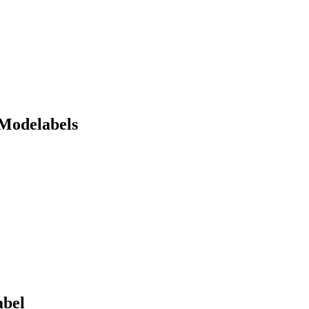
 Modelabels
abel