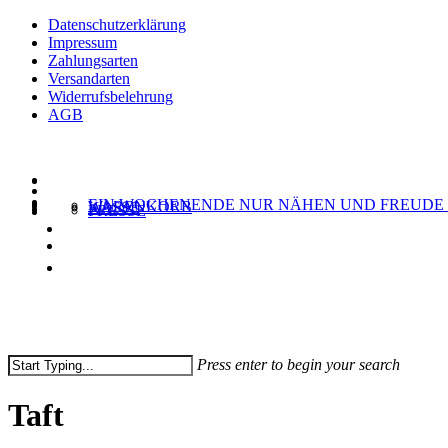
Skip
Datenschutzerklärung
to
Impressum
main
Zahlungsarten
content
Versandarten
Widerrufsbelehrung
AGB
EIN WOCHENENDE NUR NÄHEN UND FREUDE
WARENKORB
KASSE
PRESSE
Press enter to begin your search
Close
Search
Taft