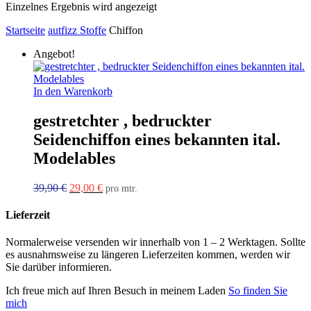
Einzelnes Ergebnis wird angezeigt
Startseite
autfizz Stoffe
Chiffon
Angebot!
In den Warenkorb
gestretchter , bedruckter
Seidenchiffon eines bekannten ital.
Modelables
Ursprünglicher
Aktueller
39,90
€
29,00
€
pro mtr.
Preis
Preis
war:
ist:
Lieferzeit
39,90 €
29,00 €.
Normalerweise versenden wir innerhalb von 1 – 2 Werktagen. Sollte
es ausnahmsweise zu längeren Lieferzeiten kommen, werden wir
Sie darüber informieren.
Ich freue mich auf Ihren Besuch in meinem Laden
So finden Sie
mich