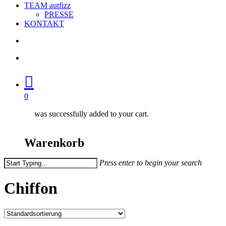
TEAM autfizz
PRESSE
KONTAKT
search
account
0
was successfully added to your cart.
Warenkorb
Press enter to begin your search
Close
Search
Chiffon