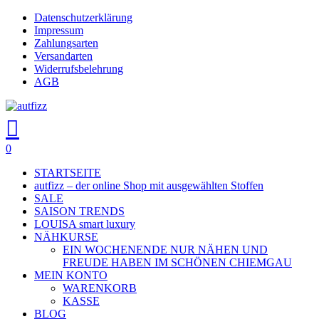
Skip
Datenschutzerklärung
Close
to
Impressum
main
Zahlungsarten
Menu
content
Versandarten
Widerrufsbelehrung
AGB
search
account
0
Menu
STARTSEITE
autfizz – der online Shop mit ausgewählten Stoffen
SALE
SAISON TRENDS
LOUISA smart luxury
NÄHKURSE
EIN WOCHENENDE NUR NÄHEN UND
FREUDE HABEN IM SCHÖNEN CHIEMGAU
MEIN KONTO
WARENKORB
KASSE
BLOG