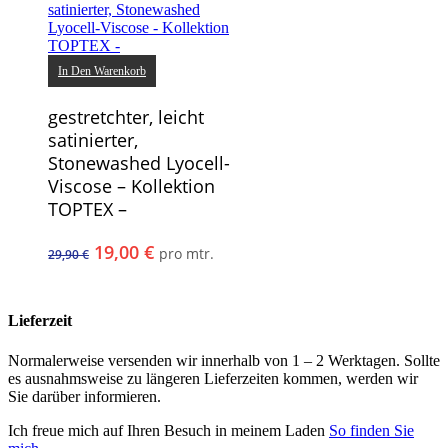
In Den Warenkorb
gestretchter, leicht
satinierter,
Stonewashed Lyocell-
Viscose – Kollektion
TOPTEX –
Ursprünglicher
Aktueller
19,00
€
pro mtr.
29,90
€
Preis
Preis
war:
ist:
29,90 €
19,00 €.
Lieferzeit
Normalerweise versenden wir innerhalb von 1 – 2 Werktagen. Sollte
es ausnahmsweise zu längeren Lieferzeiten kommen, werden wir
Sie darüber informieren.
Ich freue mich auf Ihren Besuch in meinem Laden
So finden Sie