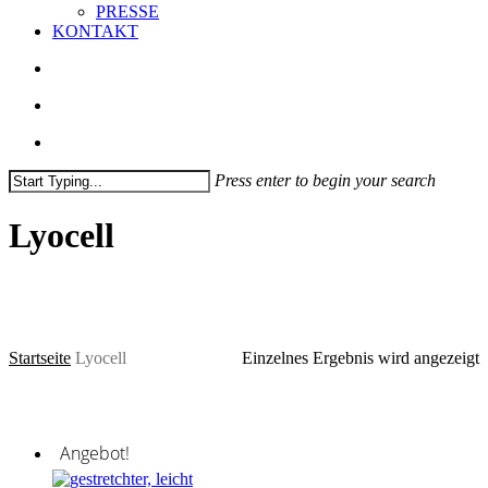
PRESSE
KONTAKT
search
account
Press enter to begin your search
Close
Search
Lyocell
Startseite
Lyocell
Einzelnes Ergebnis wird angezeigt
Angebot!