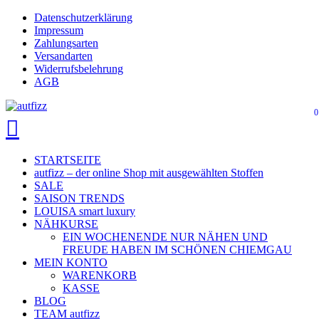
Skip
Datenschutzerklärung
Close
to
Impressum
main
Zahlungsarten
Menu
content
Versandarten
Widerrufsbelehrung
AGB
0
search
account
Menu
STARTSEITE
autfizz – der online Shop mit ausgewählten Stoffen
SALE
SAISON TRENDS
LOUISA smart luxury
NÄHKURSE
EIN WOCHENENDE NUR NÄHEN UND
FREUDE HABEN IM SCHÖNEN CHIEMGAU
MEIN KONTO
WARENKORB
KASSE
BLOG
TEAM autfizz