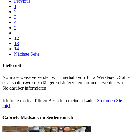
Previous
war:
ist:
1
39,90 €
29,00 €.
2
3
4
5
…
12
13
14
Nächste Seite
Lieferzeit
Normalerweise versenden wir innerhalb von 1 – 2 Werktagen. Sollte
es ausnahmsweise zu längeren Lieferzeiten kommen, werden wir
Sie darüber informieren.
Ich freue mich auf Ihren Besuch in meinem Laden
So finden Sie
mich
Gabriele Madsack im Seidenrausch