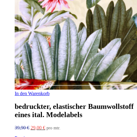
In den Warenkorb
bedruckter, elastischer Baumwollstoff
eines ital. Modelabels
Ursprünglicher
Aktueller
39,90
€
29,00
€
pro mtr.
Preis
Preis