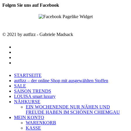
Folgen Sie uns auf Facebook
© 2021 by autfizz - Gabriele Madsack
twitter
facebook
google-
plus
instagram
Close
STARTSEITE
Menu
autfizz – der online Shop mit ausgewählten Stoffen
SALE
SAISON TRENDS
LOUISA smart luxury
NÄHKURSE
EIN WOCHENENDE NUR NÄHEN UND
FREUDE HABEN IM SCHÖNEN CHIEMGAU
MEIN KONTO
WARENKORB
KASSE