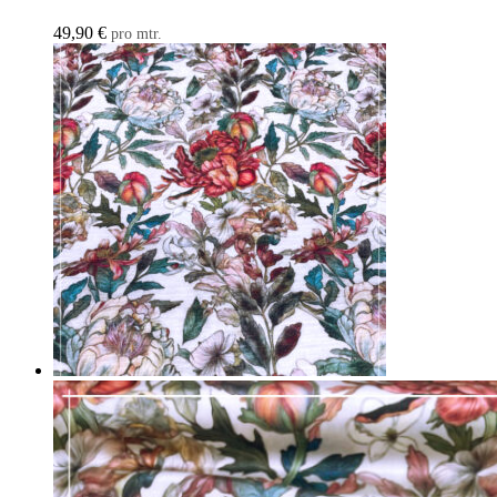
49,90
€
pro mtr.