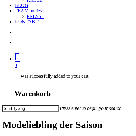
BLOG
TEAM autfizz
PRESSE
KONTAKT
search
account
0
was successfully added to your cart.
Warenkorb
Press enter to begin your search
Close
Modeliebling der Saison
Search