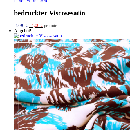
In den Warenkorb
bedruckter Viscosesatin
Ursprünglicher
Aktueller
19,90
€
14,00
€
pro mtr.
Preis
Preis
Angebot!
war:
ist:
19,90 €
14,00 €.