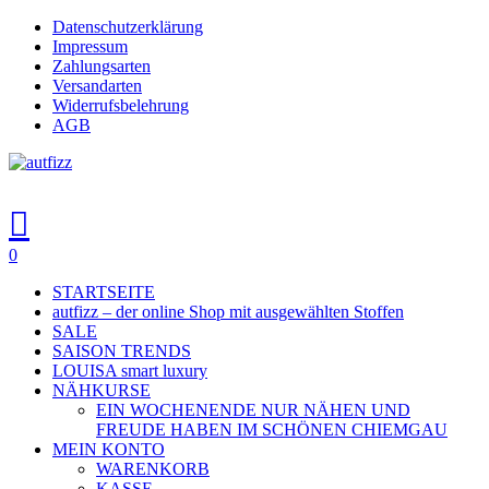
Skip
Datenschutzerklärung
to
Impressum
main
Zahlungsarten
content
Versandarten
Widerrufsbelehrung
AGB
search
account
0
Menu
STARTSEITE
autfizz – der online Shop mit ausgewählten Stoffen
SALE
SAISON TRENDS
LOUISA smart luxury
NÄHKURSE
EIN WOCHENENDE NUR NÄHEN UND
FREUDE HABEN IM SCHÖNEN CHIEMGAU
MEIN KONTO
WARENKORB
KASSE