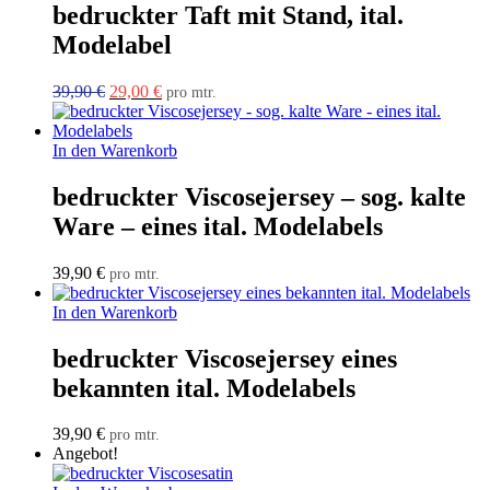
bedruckter Taft mit Stand, ital.
Modelabel
Ursprünglicher
Aktueller
39,90
€
29,00
€
pro mtr.
Preis
Preis
war:
ist:
39,90 €
29,00 €.
In den Warenkorb
bedruckter Viscosejersey – sog. kalte
Ware – eines ital. Modelabels
39,90
€
pro mtr.
In den Warenkorb
bedruckter Viscosejersey eines
bekannten ital. Modelabels
39,90
€
pro mtr.
Angebot!