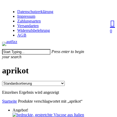
Skip
to
Close
Datenschutzerklärung
main
Impressum
Menu
content
Zahlungsarten
Versandarten
sear
acco
Widerrufsbelehrung
0
AGB
Press enter to begin
your search
Close
aprikot
Search
Einzelnes Ergebnis wird angezeigt
Startseite
Produkte verschlagwortet mit „aprikot“
Angebot!