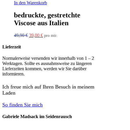
In den Warenkorb
bedruckte, gestretchte
Viscose aus Italien
Ursprünglicher
Aktueller
49,90
€
39,00
€
pro mtr.
Preis
Preis
war:
ist:
Lieferzeit
49,90 €
39,00 €.
Normalerweise versenden wir innerhalb von 1 – 2
Werktagen. Sollte es ausnahmsweise zu längeren
Lieferzeiten kommen, werden wir Sie darüber
informieren.
Ich freue mich auf Ihren Besuch in meinem
Laden
So finden Sie mich
Gabriele Madsack im Seidenrausch