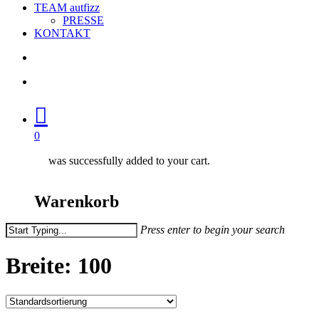
TEAM autfizz
PRESSE
KONTAKT
search
account
0
was successfully added to your cart.
Warenkorb
Press enter to begin your search
Close
Search
Breite: 100