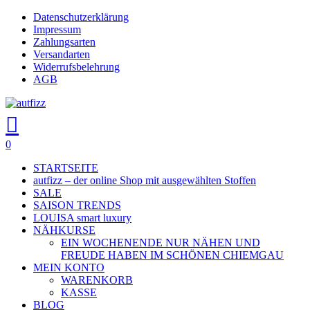
Skip
Datenschutzerklärung
Close
to
Impressum
main
Zahlungsarten
Menu
content
Versandarten
Widerrufsbelehrung
AGB
search
account
0
Menu
STARTSEITE
autfizz – der online Shop mit ausgewählten Stoffen
SALE
SAISON TRENDS
LOUISA smart luxury
NÄHKURSE
EIN WOCHENENDE NUR NÄHEN UND
FREUDE HABEN IM SCHÖNEN CHIEMGAU
MEIN KONTO
WARENKORB
KASSE
BLOG