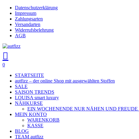
Skip
Datenschutzerklärung
to
Impressum
main
Zahlungsarten
content
Versandarten
Widerrufsbelehrung
AGB
search
account
0
Menu
STARTSEITE
autfizz – der online Shop mit ausgewählten Stoffen
SALE
SAISON TRENDS
LOUISA smart luxury
NÄHKURSE
EIN WOCHENENDE NUR NÄHEN UND FREUDE
MEIN KONTO
WARENKORB
KASSE
BLOG
TEAM autfizz