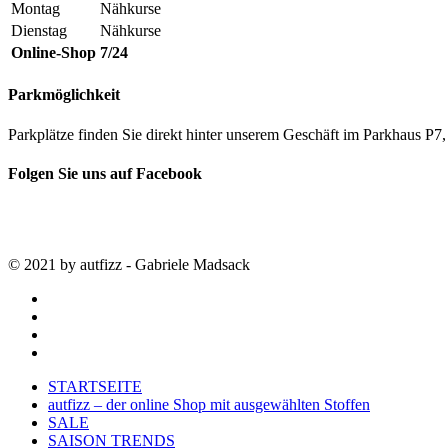
Montag
Nähkurse
Dienstag
Nähkurse
Online-Shop
7/24
Parkmöglichkeit
Parkplätze finden Sie direkt hinter unserem Geschäft im Parkhaus 
Folgen Sie uns auf Facebook
© 2021 by autfizz - Gabriele Madsack
twitter
facebook
google-
plus
instagram
Close
STARTSEITE
Menu
autfizz – der online Shop mit ausgewählten Stoffen
SALE
SAISON TRENDS