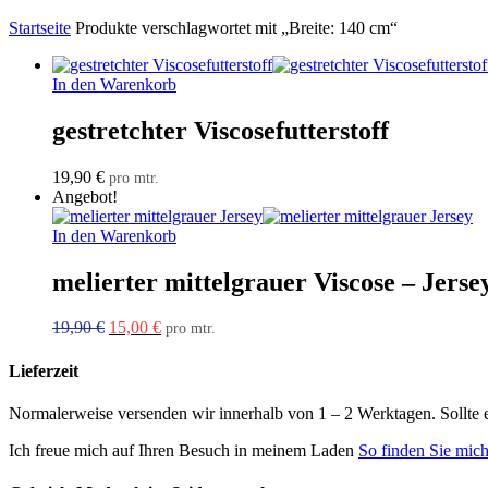
Startseite
Produkte verschlagwortet mit „Breite: 140 cm“
In den Warenkorb
gestretchter Viscosefutterstoff
19,90
€
pro mtr.
Angebot!
In den Warenkorb
melierter mittelgrauer Viscose – Jerse
Ursprünglicher
Aktueller
19,90
€
15,00
€
pro mtr.
Preis
Preis
war:
ist:
Lieferzeit
19,90 €
15,00 €.
Normalerweise versenden wir innerhalb von 1 – 2 Werktagen. Sollte 
Ich freue mich auf Ihren Besuch in meinem Laden
So finden Sie mic