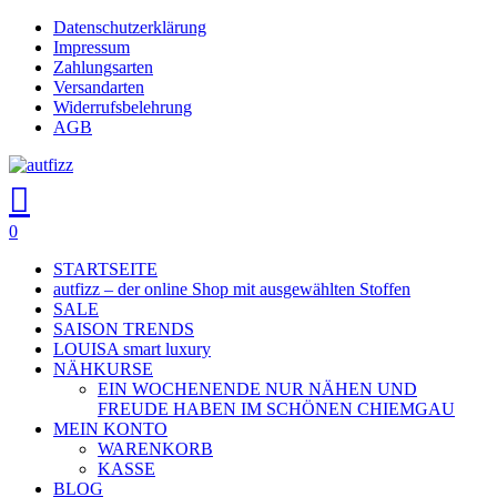
Skip
Datenschutzerklärung
Close
to
Impressum
main
Zahlungsarten
Menu
content
Versandarten
Widerrufsbelehrung
AGB
search
account
0
Menu
STARTSEITE
autfizz – der online Shop mit ausgewählten Stoffen
SALE
SAISON TRENDS
LOUISA smart luxury
NÄHKURSE
EIN WOCHENENDE NUR NÄHEN UND
FREUDE HABEN IM SCHÖNEN CHIEMGAU
MEIN KONTO
WARENKORB
KASSE
BLOG