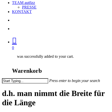
TEAM autfizz
PRESSE
KONTAKT
search
account
0
was successfully added to your cart.
Warenkorb
Press enter to begin your search
Close
Search
d.h. man nimmt die Breite für
die Länge