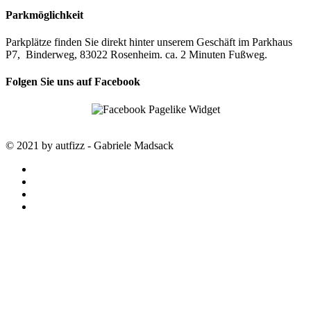
Parkmöglichkeit
Parkplätze finden Sie direkt hinter unserem Geschäft im Parkhaus
P7, Binderweg, 83022 Rosenheim. ca. 2 Minuten Fußweg.
Folgen Sie uns auf Facebook
© 2021 by autfizz - Gabriele Madsack
twitter
facebook
google-
plus
instagram
STARTSEITE
autfizz – der online Shop mit
ausgewählten Stoffen
SALE