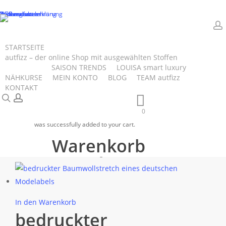
Skip
Datenschutzerklärung
Impressum
Zahlungsarten
Versandarten
Widerrufsbelehrung
AGB
to
main
a
content
STARTSEITE
autfizz – der online Shop mit ausgewählten Stoffen
dunkelrose
SALE
SAISON TRENDS
LOUISA smart luxury
NÄHKURSE
MEIN KONTO
BLOG
TEAM autfizz
KONTAKT
search
account
0
was successfully added to your cart.
Einzelnes Ergebnis wird angezeigt
Warenkorb
Startseite
Produkte verschlagwortet mit „dunkelrose“
In den Warenkorb
bedruckter