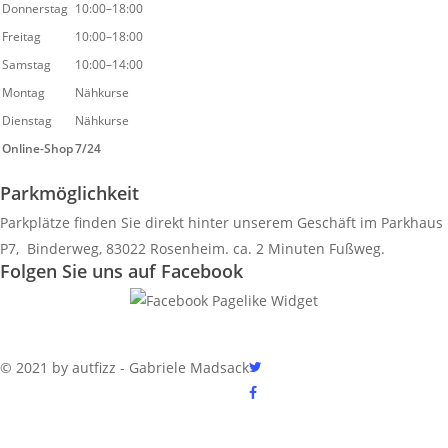
Donnerstag
10:00–18:00
Freitag
10:00–18:00
Samstag
10:00–14:00
Montag
Nähkurse
Dienstag
Nähkurse
Online-Shop
7/24
Parkmöglichkeit
Parkplätze finden Sie direkt hinter unserem Geschäft im Parkhaus
P7, Binderweg, 83022 Rosenheim. ca. 2 Minuten Fußweg.
Folgen Sie uns auf Facebook
twitter
© 2021 by autfizz - Gabriele Madsack
facebook
google-
plus
instagram