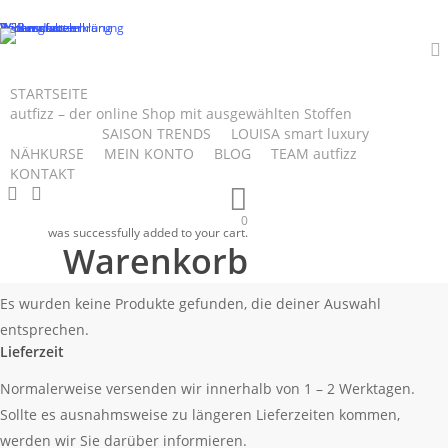
Skip
Datenschutzerklärung
Impressum
Zahlungsarten
Versandarten
Widerrufsbelehrung
AGB
to
main
a
content
STARTSEITE
autfizz – der online Shop mit ausgewählten Stoffen
dunkler
SALE
SAISON TRENDS
LOUISA smart luxury
NÄHKURSE
MEIN KONTO
BLOG
TEAM autfizz
KONTAKT
search
account
PetrolTon
0
was successfully added to your cart.
Warenkorb
Startseite
Produkte verschlagwortet mit „dunkler PetrolTon“
Es wurden keine Produkte gefunden, die deiner Auswahl
entsprechen.
Lieferzeit
Normalerweise versenden wir innerhalb von 1 – 2 Werktagen.
Sollte es ausnahmsweise zu längeren Lieferzeiten kommen,
werden wir Sie darüber informieren.