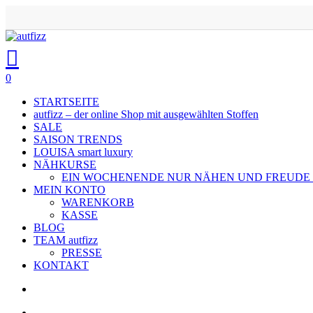
Skip
to
main
search
account
content
0
Menu
STARTSEITE
autfizz – der online Shop mit ausgewählten Stoffen
SALE
SAISON TRENDS
LOUISA smart luxury
NÄHKURSE
EIN WOCHENENDE NUR NÄHEN UND FREUDE
MEIN KONTO
WARENKORB
KASSE
BLOG
TEAM autfizz
PRESSE
KONTAKT
search
account