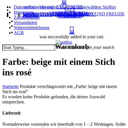
0
Menu
Skip
STARTSEITE
Datenschutzerklärung
autfizz – der online Shop mit ausgewählten Stoffen
Close
SALE
to
Impressum
SAISON TRENDS
LOUISA smart luxury
NÄHKURSE
EIN WOCHENENDE NUR NÄHEN UND FREUDE HABEN IM SCHÖNEN CHIEMGAU
MEIN KONTO
WARENKORB
KASSE
BLOG
TEAM autfizz
PRESSE
KONTAKT
main
Zahlungsarten
Menu
search
content
Versandarten
account
Widerrufsbelehrung
0
AGB
was successfully added to your cart.
Warenkorb
Press enter to begin your search
Close
Search
Farbe: beige mit einem Stich
ins rosé
Startseite
Produkte verschlagwortet mit „Farbe: beige mit einem
Stich ins rosé“
Es wurden keine Produkte gefunden, die deiner Auswahl
entsprechen.
Lieferzeit
Normalerweise versenden wir innerhalb von 1 – 2 Werktagen. Sollte