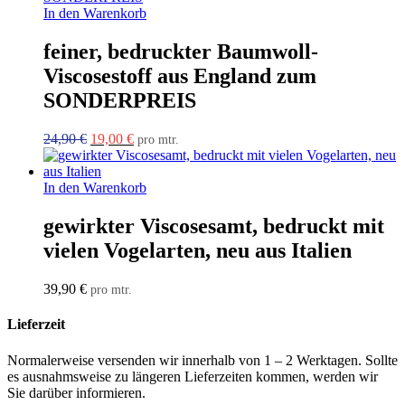
In den Warenkorb
feiner, bedruckter Baumwoll-
Viscosestoff aus England zum
SONDERPREIS
Ursprünglicher
Aktueller
24,90
€
19,00
€
pro mtr.
Preis
Preis
war:
ist:
24,90 €
19,00 €.
In den Warenkorb
gewirkter Viscosesamt, bedruckt mit
vielen Vogelarten, neu aus Italien
39,90
€
pro mtr.
Lieferzeit
Normalerweise versenden wir innerhalb von 1 – 2 Werktagen. Sollte
es ausnahmsweise zu längeren Lieferzeiten kommen, werden wir
Sie darüber informieren.