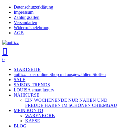
Skip
Datenschutzerklärung
Close
to
Impressum
main
Zahlungsarten
Menu
content
Versandarten
Widerrufsbelehrung
AGB
search
account
0
Menu
STARTSEITE
autfizz – der online Shop mit ausgewählten Stoffen
SALE
SAISON TRENDS
LOUISA smart luxury
NÄHKURSE
EIN WOCHENENDE NUR NÄHEN UND
FREUDE HABEN IM SCHÖNEN CHIEMGAU
MEIN KONTO
WARENKORB
KASSE
BLOG