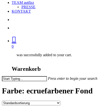
TEAM autfizz
PRESSE
KONTAKT
search
account
0
was successfully added to your cart.
Warenkorb
Press enter to begin your search
Close
Search
Farbe: ecruefarbener Fond