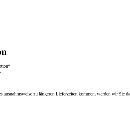
on
otton“
.
es ausnahmsweise zu längeren Lieferzeiten kommen, werden wir Sie da
h