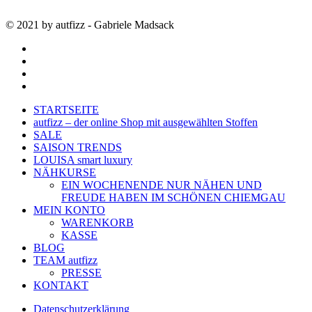
© 2021 by autfizz - Gabriele Madsack
twitter
facebook
google-
plus
instagram
Close
STARTSEITE
Menu
autfizz – der online Shop mit ausgewählten Stoffen
SALE
SAISON TRENDS
LOUISA smart luxury
NÄHKURSE
EIN WOCHENENDE NUR NÄHEN UND
FREUDE HABEN IM SCHÖNEN CHIEMGAU
MEIN KONTO
WARENKORB
KASSE
BLOG
TEAM autfizz
PRESSE
KONTAKT
Datenschutzerklärung