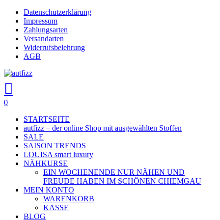
Skip
Datenschutzerklärung
to
Impressum
main
Zahlungsarten
content
Versandarten
Widerrufsbelehrung
AGB
search
account
0
Menu
STARTSEITE
autfizz – der online Shop mit ausgewählten Stoffen
SALE
SAISON TRENDS
LOUISA smart luxury
NÄHKURSE
EIN WOCHENENDE NUR NÄHEN UND
FREUDE HABEN IM SCHÖNEN CHIEMGAU
MEIN KONTO
WARENKORB
KASSE
BLOG