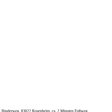
P7, Binderweg, 83022 Rosenheim. ca. 2 Minuten Fußweg.