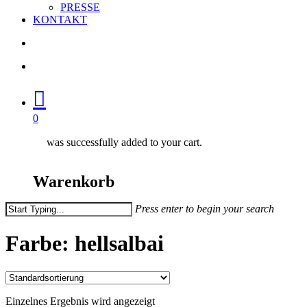
PRESSE
KONTAKT
search
account
0
was successfully added to your cart.
Warenkorb
Press enter to begin your search
Close
Search
Farbe: hellsalbai
Einzelnes Ergebnis wird angezeigt