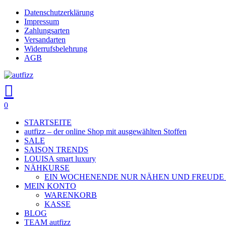
Skip
Datenschutzerklärung
to
Impressum
main
Zahlungsarten
content
Versandarten
Widerrufsbelehrung
AGB
search
account
0
Menu
STARTSEITE
autfizz – der online Shop mit ausgewählten Stoffen
SALE
SAISON TRENDS
LOUISA smart luxury
NÄHKURSE
EIN WOCHENENDE NUR NÄHEN UND FREUDE
MEIN KONTO
WARENKORB
KASSE
BLOG
TEAM autfizz