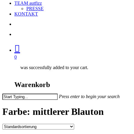
TEAM autfizz
PRESSE
KONTAKT
search
account
0
was successfully added to your cart.
Warenkorb
Press enter to begin your search
Close
Search
Farbe: mittlerer Blauton