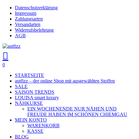
Skip
Datenschutzerklärung
Close
to
Impressum
main
Zahlungsarten
Menu
content
Versandarten
Widerrufsbelehrung
AGB
search
account
0
Menu
STARTSEITE
autfizz – der online Shop mit ausgewählten Stoffen
SALE
SAISON TRENDS
LOUISA smart luxury
NÄHKURSE
EIN WOCHENENDE NUR NÄHEN UND
FREUDE HABEN IM SCHÖNEN CHIEMGAU
MEIN KONTO
WARENKORB
KASSE
BLOG