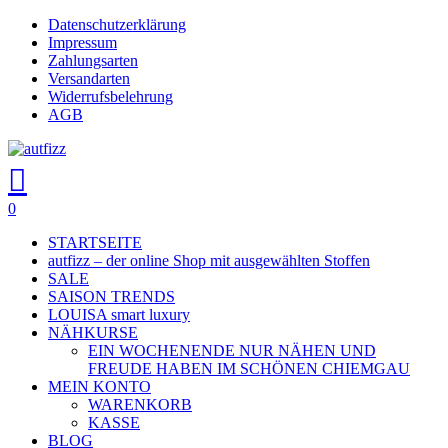
Skip
Datenschutzerklärung
Close
to
Impressum
main
Zahlungsarten
Menu
content
Versandarten
Widerrufsbelehrung
AGB
search
account
0
Menu
STARTSEITE
autfizz – der online Shop mit ausgewählten Stoffen
SALE
SAISON TRENDS
LOUISA smart luxury
NÄHKURSE
EIN WOCHENENDE NUR NÄHEN UND
FREUDE HABEN IM SCHÖNEN CHIEMGAU
MEIN KONTO
WARENKORB
KASSE
BLOG