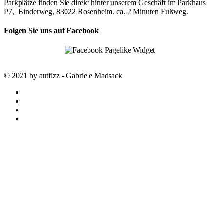
Parkplätze finden Sie direkt hinter unserem Geschäft im Parkhaus
P7, Binderweg, 83022 Rosenheim. ca. 2 Minuten Fußweg.
Folgen Sie uns auf Facebook
© 2021 by autfizz - Gabriele Madsack
twitter
facebook
google-
plus
instagram
STARTSEITE
autfizz – der online Shop mit
ausgewählten Stoffen
SALE
SAISON TRENDS
LOUISA smart luxury