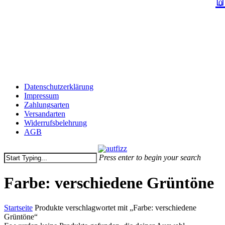
0
M
Skip
to
Close
main
Menu
content
Datenschutzerklärung
Impressum
Zahlungsarten
Versandarten
Widerrufsbelehrung
AGB
Press enter to begin your search
Close
Search
Farbe: verschiedene Grüntöne
Startseite
Produkte verschlagwortet mit „Farbe: verschiedene
Grüntöne“