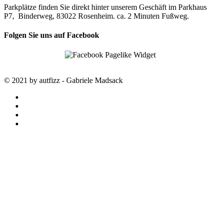
Parkplätze finden Sie direkt hinter unserem Geschäft im Parkhaus
P7, Binderweg, 83022 Rosenheim. ca. 2 Minuten Fußweg.
Folgen Sie uns auf Facebook
© 2021 by autfizz - Gabriele Madsack
twitter
facebook
google-
plus
instagram
STARTSEITE
autfizz – der online Shop mit ausgewählten
Stoffen
SALE
SAISON TRENDS
LOUISA smart luxury