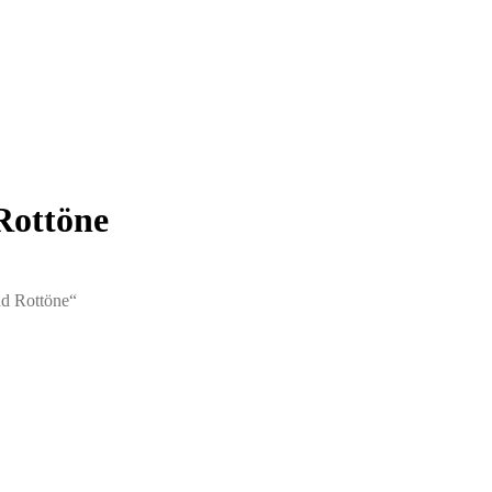
Rottöne
nd Rottöne“