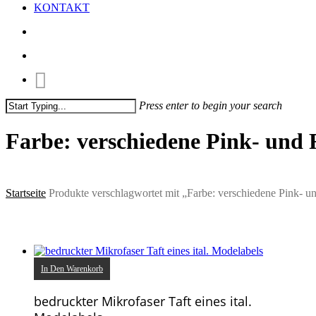
KONTAKT
search
account
Press enter to begin your search
Close
Search
Farbe: verschiedene Pink- und 
Startseite
Produkte verschlagwortet mit „Farbe: verschiedene Pink- u
In Den Warenkorb
bedruckter Mikrofaser Taft eines ital.