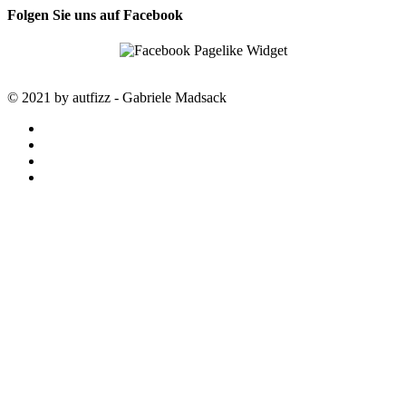
Folgen Sie uns auf Facebook
© 2021 by autfizz - Gabriele Madsack
twitter
facebook
google-
plus
instagram
STARTSEITE
autfizz – der online Shop mit
ausgewählten Stoffen
SALE
SAISON TRENDS
LOUISA smart luxury
NÄHKURSE
EIN WOCHENENDE NUR NÄHEN