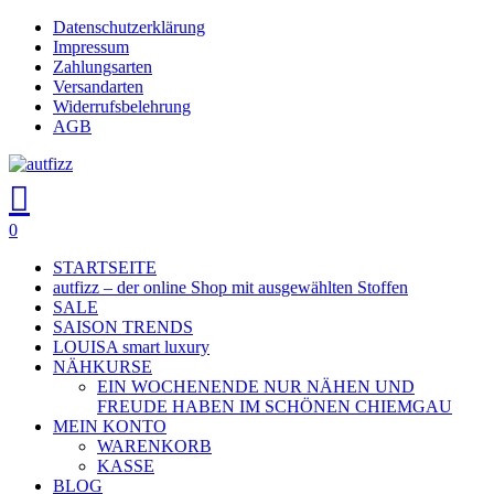
Skip
Datenschutzerklärung
Close
to
Impressum
main
Zahlungsarten
Menu
content
Versandarten
Widerrufsbelehrung
AGB
search
account
0
Menu
STARTSEITE
autfizz – der online Shop mit ausgewählten Stoffen
SALE
SAISON TRENDS
LOUISA smart luxury
NÄHKURSE
EIN WOCHENENDE NUR NÄHEN UND
FREUDE HABEN IM SCHÖNEN CHIEMGAU
MEIN KONTO
WARENKORB
KASSE
BLOG