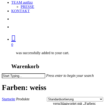
TEAM autfizz
PRESSE
KONTAKT
search
account
0
was successfully added to your cart.
Warenkorb
Press enter to begin your search
Close
Search
Farben: weiss
Startseite
Produkte
verschlagwortet mit „Farben: