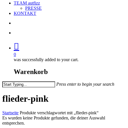
TEAM autfizz
PRESSE
KONTAKT
search
account
0
was successfully added to your cart.
Warenkorb
Press enter to begin your search
Close
Search
flieder-pink
Startseite
Produkte verschlagwortet mit „flieder-pink“
Es wurden keine Produkte gefunden, die deiner Auswahl
entsprechen.