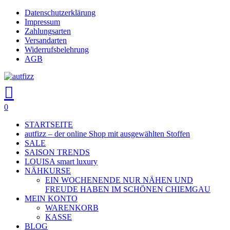
Skip
Datenschutzerklärung
to
Impressum
main
Zahlungsarten
content
Versandarten
Widerrufsbelehrung
AGB
search
account
0
Menu
STARTSEITE
autfizz – der online Shop mit ausgewählten Stoffen
SALE
SAISON TRENDS
LOUISA smart luxury
NÄHKURSE
EIN WOCHENENDE NUR NÄHEN UND
FREUDE HABEN IM SCHÖNEN CHIEMGAU
MEIN KONTO
WARENKORB
KASSE
BLOG