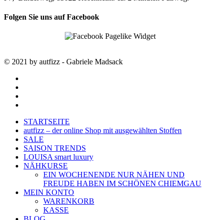
Folgen Sie uns auf Facebook
© 2021 by autfizz - Gabriele Madsack
twitter
facebook
google-
plus
instagram
Close
STARTSEITE
Menu
autfizz – der online Shop mit ausgewählten Stoffen
SALE
SAISON TRENDS
LOUISA smart luxury
NÄHKURSE
EIN WOCHENENDE NUR NÄHEN UND
FREUDE HABEN IM SCHÖNEN CHIEMGAU
MEIN KONTO
WARENKORB
KASSE
BLOG