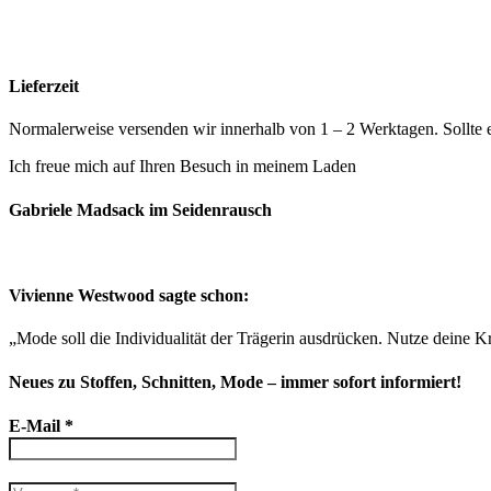
Es wurden keine Produkte gefunden, die deiner Auswahl entsprech
Lieferzeit
Normalerweise versenden wir innerhalb von 1 – 2 Werktagen. Sollte 
Ich freue mich auf Ihren Besuch in meinem Laden
So finden Sie mic
Gabriele Madsack im Seidenrausch
Vivienne Westwood sagte schon:
„Mode soll die Individualität der Trägerin ausdrücken. Nutze deine Kr
Neues zu Stoffen, Schnitten, Mode – immer sofort informiert!
E-Mail
*