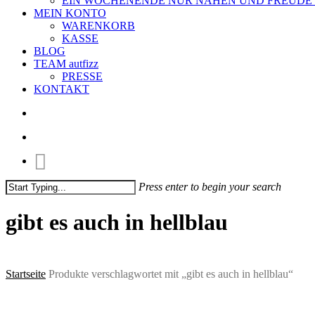
EIN WOCHENENDE NUR NÄHEN UND FREUDE
MEIN KONTO
WARENKORB
KASSE
BLOG
TEAM autfizz
PRESSE
KONTAKT
search
account
Press enter to begin your search
Close
Search
gibt es auch in hellblau
Startseite
Produkte verschlagwortet mit „gibt es auch in hellblau“