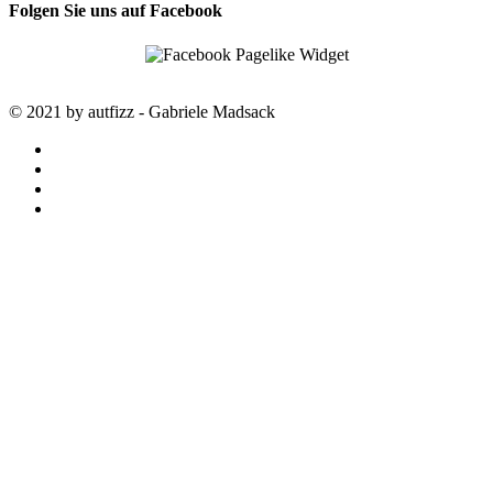
Folgen Sie uns auf Facebook
© 2021 by autfizz - Gabriele Madsack
twitter
facebook
google-
plus
instagram
STARTSEITE
autfizz – der online Shop mit
ausgewählten Stoffen
SALE
SAISON TRENDS
LOUISA smart luxury
NÄHKURSE
EIN WOCHENENDE NUR NÄHEN