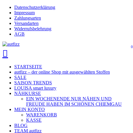
Skip
Datenschutzerklärung
Close
to
Impressum
main
Zahlungsarten
Menu
content
Versandarten
Widerrufsbelehrung
AGB
0
search
account
Menu
STARTSEITE
autfizz – der online Shop mit ausgewählten Stoffen
SALE
SAISON TRENDS
LOUISA smart luxury
NÄHKURSE
EIN WOCHENENDE NUR NÄHEN UND
FREUDE HABEN IM SCHÖNEN CHIEMGAU
MEIN KONTO
WARENKORB
KASSE
BLOG
TEAM autfizz