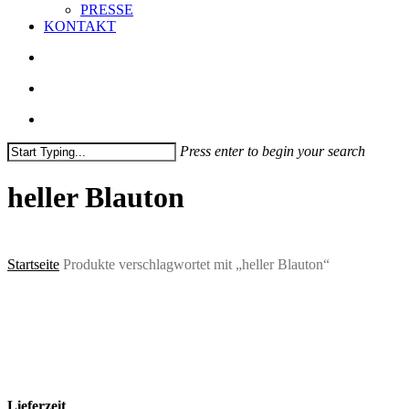
PRESSE
KONTAKT
search
account
Press enter to begin your search
Close
Search
heller Blauton
Startseite
Produkte verschlagwortet mit „heller Blauton“
Es wurden keine Produkte gefunden, die deiner Auswahl
entsprechen.
Lieferzeit