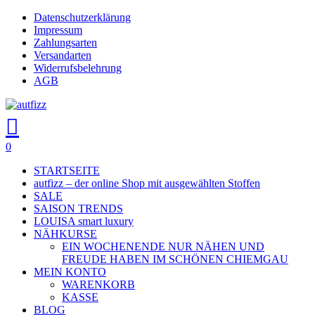
Skip
Datenschutzerklärung
Close
to
Impressum
main
Zahlungsarten
Menu
content
Versandarten
Widerrufsbelehrung
AGB
search
account
0
Menu
STARTSEITE
autfizz – der online Shop mit ausgewählten Stoffen
SALE
SAISON TRENDS
LOUISA smart luxury
NÄHKURSE
EIN WOCHENENDE NUR NÄHEN UND
FREUDE HABEN IM SCHÖNEN CHIEMGAU
MEIN KONTO
WARENKORB
KASSE
BLOG