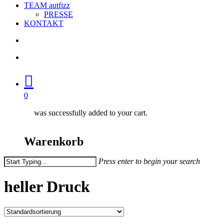
TEAM autfizz
PRESSE
KONTAKT
search
account
0
was successfully added to your cart.
Warenkorb
Press enter to begin your search
Close
Search
heller Druck