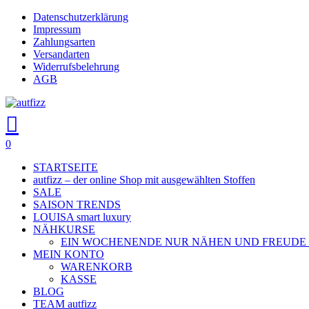
Skip
Datenschutzerklärung
to
Impressum
main
Zahlungsarten
content
Versandarten
Widerrufsbelehrung
AGB
search
account
0
Menu
STARTSEITE
autfizz – der online Shop mit ausgewählten Stoffen
SALE
SAISON TRENDS
LOUISA smart luxury
NÄHKURSE
EIN WOCHENENDE NUR NÄHEN UND FREUDE
MEIN KONTO
WARENKORB
KASSE
BLOG
TEAM autfizz