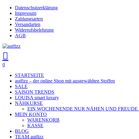
Skip
Datenschutzerklärung
to
Impressum
main
Zahlungsarten
content
Versandarten
Widerrufsbelehrung
AGB
search
account
0
Menu
STARTSEITE
autfizz – der online Shop mit ausgewählten Stoffen
SALE
SAISON TRENDS
LOUISA smart luxury
NÄHKURSE
EIN WOCHENENDE NUR NÄHEN UND FREUDE
MEIN KONTO
WARENKORB
KASSE
BLOG
TEAM autfizz