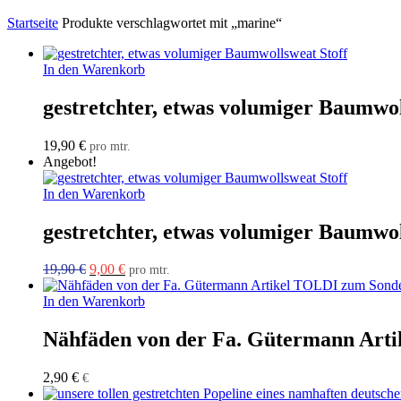
Startseite
Produkte verschlagwortet mit „marine“
In den Warenkorb
gestretchter, etwas volumiger Baumwol
19,90
€
pro mtr.
Angebot!
In den Warenkorb
gestretchter, etwas volumiger Baumwol
Ursprünglicher
Aktueller
19,90
€
9,00
€
pro mtr.
Preis
Preis
war:
ist:
In den Warenkorb
19,90 €
9,00 €.
Nähfäden von der Fa. Gütermann Art
2,90
€
€