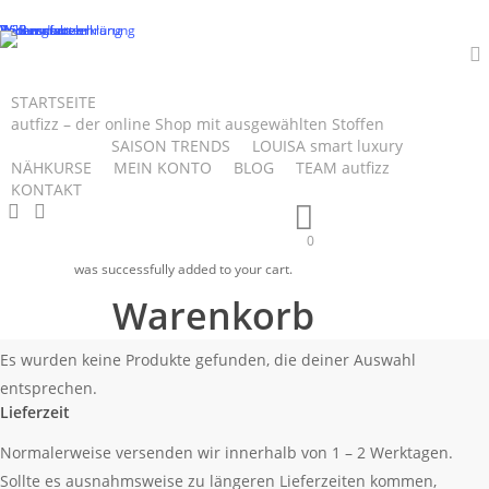
Skip
Datenschutzerklärung
Impressum
Zahlungsarten
Versandarten
Widerrufsbelehrung
AGB
to
main
a
content
STARTSEITE
autfizz – der online Shop mit ausgewählten Stoffen
orange - ein
SALE
SAISON TRENDS
LOUISA smart luxury
NÄHKURSE
MEIN KONTO
BLOG
TEAM autfizz
KONTAKT
search
account
Farbfeuerwerk
0
was successfully added to your cart.
Startseite
Produkte verschlagwortet mit „orange - ein
Warenkorb
Farbfeuerwerk“
Es wurden keine Produkte gefunden, die deiner Auswahl
entsprechen.
Lieferzeit
Normalerweise versenden wir innerhalb von 1 – 2 Werktagen.
Sollte es ausnahmsweise zu längeren Lieferzeiten kommen,