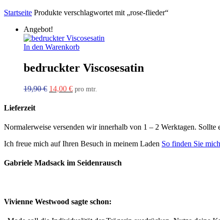
Startseite
Produkte verschlagwortet mit „rose-flieder“
Angebot!
In den Warenkorb
bedruckter Viscosesatin
Ursprünglicher
Aktueller
19,90
€
14,00
€
pro mtr.
Preis
Preis
war:
ist:
Lieferzeit
19,90 €
14,00 €.
Normalerweise versenden wir innerhalb von 1 – 2 Werktagen. Sollte 
Ich freue mich auf Ihren Besuch in meinem Laden
So finden Sie mic
Gabriele Madsack im Seidenrausch
Vivienne Westwood sagte schon: