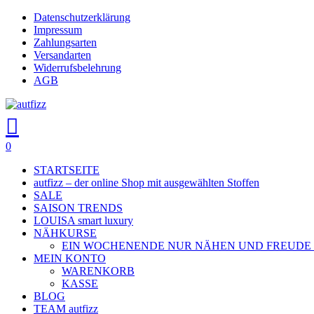
Skip
Datenschutzerklärung
to
Impressum
main
Zahlungsarten
content
Versandarten
Widerrufsbelehrung
AGB
search
account
0
Menu
STARTSEITE
autfizz – der online Shop mit ausgewählten Stoffen
SALE
SAISON TRENDS
LOUISA smart luxury
NÄHKURSE
EIN WOCHENENDE NUR NÄHEN UND FREUDE
MEIN KONTO
WARENKORB
KASSE
BLOG
TEAM autfizz