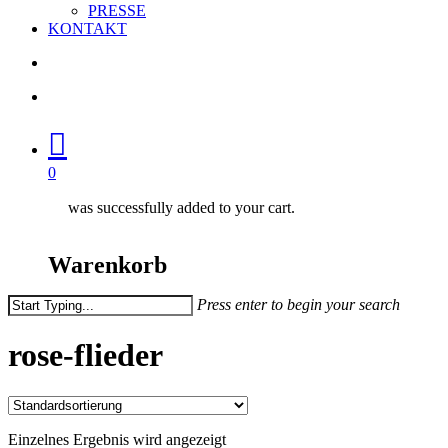
PRESSE
KONTAKT
search
account
0
was successfully added to your cart.
Warenkorb
Press enter to begin your search
Close
Search
rose-flieder
Einzelnes Ergebnis wird angezeigt