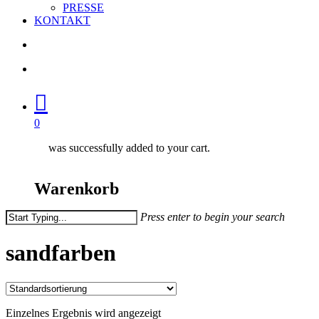
PRESSE
KONTAKT
search
account
0
was successfully added to your cart.
Warenkorb
Press enter to begin your search
Close
Search
sandfarben
Einzelnes Ergebnis wird angezeigt