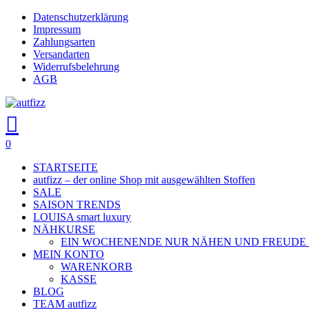
Skip
Datenschutzerklärung
to
Impressum
main
Zahlungsarten
content
Versandarten
Widerrufsbelehrung
AGB
search
account
0
Menu
STARTSEITE
autfizz – der online Shop mit ausgewählten Stoffen
SALE
SAISON TRENDS
LOUISA smart luxury
NÄHKURSE
EIN WOCHENENDE NUR NÄHEN UND FREUDE
MEIN KONTO
WARENKORB
KASSE
BLOG
TEAM autfizz