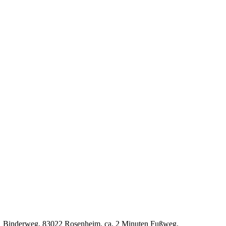
P7, Binderweg, 83022 Rosenheim. ca. 2 Minuten Fußweg.