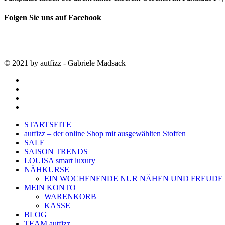
Folgen Sie uns auf Facebook
© 2021 by autfizz - Gabriele Madsack
twitter
facebook
google-
plus
instagram
Close
STARTSEITE
Menu
autfizz – der online Shop mit ausgewählten Stoffen
SALE
SAISON TRENDS
LOUISA smart luxury
NÄHKURSE
EIN WOCHENENDE NUR NÄHEN UND FREUDE
MEIN KONTO
WARENKORB
KASSE
BLOG
TEAM autfizz