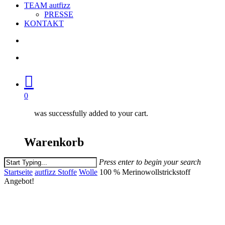
TEAM autfizz
PRESSE
KONTAKT
search
account
0
was successfully added to your cart.
Warenkorb
Press enter to begin your search
Close
Startseite
autfizz Stoffe
Wolle
100 % Merinowollstrickstoff
Search
Angebot!