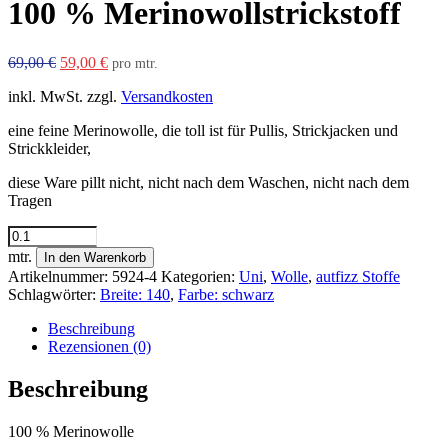
100 % Merinowollstrickstoff
Ursprünglicher
Aktueller
69,00
€
59,00
€
pro mtr.
Preis
Preis
inkl. MwSt.
zzgl.
Versandkosten
war:
ist:
69,00 €
59,00 €.
eine feine Merinowolle, die toll ist für Pullis, Strickjacken und
Strickkleider,
diese Ware pillt nicht, nicht nach dem Waschen, nicht nach dem
Tragen
100
%
mtr.
In den Warenkorb
Merinowollstrickstoff
Artikelnummer:
5924-4
Kategorien:
Uni
,
Wolle
,
autfizz Stoffe
Menge
Schlagwörter:
Breite: 140
,
Farbe: schwarz
Beschreibung
Rezensionen (0)
Beschreibung
100 % Merinowolle