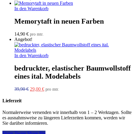
In den Warenkorb
Memorytaft in neuen Farben
14,90
€
pro mtr.
Angebot!
In den Warenkorb
bedruckter, elastischer Baumwollstoff
eines ital. Modelabels
Ursprünglicher
Aktueller
39,90
€
29,00
€
pro mtr.
Preis
Preis
war:
ist:
Lieferzeit
39,90 €
29,00 €.
Normalerweise versenden wir innerhalb von 1 – 2 Werktagen. Sollte
es ausnahmsweise zu längeren Lieferzeiten kommen, werden wir
Sie darüber informieren.
Share
Tweet
Share
Pin