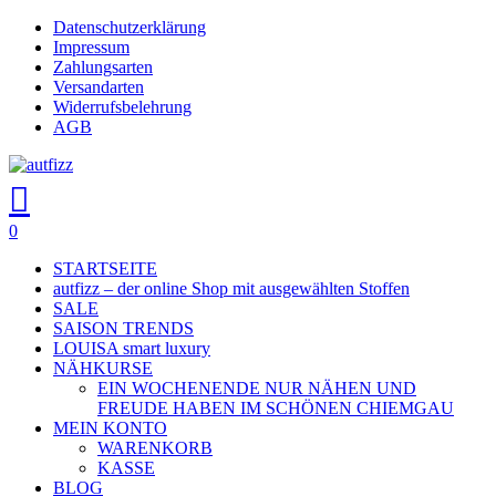
Skip
Datenschutzerklärung
Close
to
Impressum
main
Zahlungsarten
Menu
content
Versandarten
Widerrufsbelehrung
AGB
search
account
0
Menu
STARTSEITE
autfizz – der online Shop mit ausgewählten Stoffen
SALE
SAISON TRENDS
LOUISA smart luxury
NÄHKURSE
EIN WOCHENENDE NUR NÄHEN UND
FREUDE HABEN IM SCHÖNEN CHIEMGAU
MEIN KONTO
WARENKORB
KASSE
BLOG