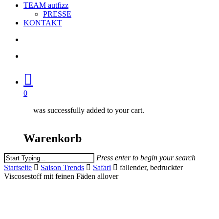
TEAM autfizz
PRESSE
KONTAKT
search
account
0
was successfully added to your cart.
Warenkorb
Press enter to begin your search
Close
Startseite
Saison Trends
Safari
fallender, bedruckter
Search
Viscosestoff mit feinen Fäden allover