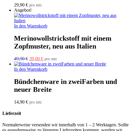
29,90
€
pro mtr.
Angebot!
In den Warenkorb
Merinowollstrickstoff mit einem
Zopfmuster, neu aus Italien
Ursprünglicher
Aktueller
49,90
€
39,00
€
pro mtr.
Preis
Preis
war:
ist:
In den Warenkorb
49,90 €
39,00 €.
Bündchenware in zweiFarben und
neuer Breite
14,90
€
pro mtr.
Lieferzeit
Normalerweise versenden wir innerhalb von 1 – 2 Werktagen. Sollte
es ausnahmsweise zu längeren Lieferzeiten kommen, werden wir