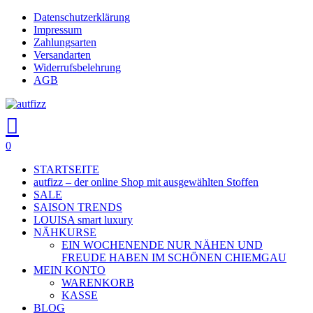
Skip
Datenschutzerklärung
Close
to
Impressum
main
Zahlungsarten
Menu
content
Versandarten
Widerrufsbelehrung
AGB
search
account
0
Menu
STARTSEITE
autfizz – der online Shop mit ausgewählten Stoffen
SALE
SAISON TRENDS
LOUISA smart luxury
NÄHKURSE
EIN WOCHENENDE NUR NÄHEN UND
FREUDE HABEN IM SCHÖNEN CHIEMGAU
MEIN KONTO
WARENKORB
KASSE
BLOG