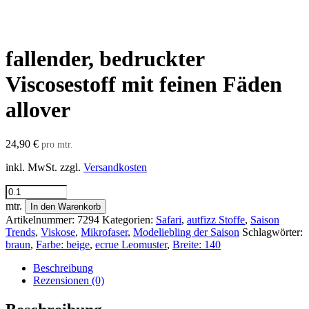
fallender, bedruckter
Viscosestoff mit feinen Fäden
allover
24,90
€
pro mtr.
inkl. MwSt.
zzgl.
Versandkosten
fallender,
bedruckter
mtr.
In den Warenkorb
Viscosestoff
Artikelnummer:
7294
Kategorien:
Safari
,
autfizz Stoffe
,
Saison
mit
Trends
,
Viskose
,
Mikrofaser
,
Modeliebling der Saison
Schlagwörter:
feinen
braun
,
Farbe: beige
,
ecrue Leomuster
,
Breite: 140
Fäden
allover
Beschreibung
Menge
Rezensionen (0)