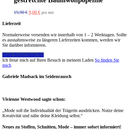
Ursprünglicher
Aktueller
19,90
€
9,00
€
pro mtr.
Preis
Preis
war:
ist:
Lieferzeit
19,90 €
9,00 €.
Normalerweise versenden wir innerhalb von 1 – 2 Werktagen. Sollte
es ausnahmsweise zu längeren Lieferzeiten kommen, werden wir
Sie darüber informieren.
Share
Tweet
Share
Pin
Ich freue mich auf Ihren Besuch in meinem Laden
So finden Sie
mich
Gabriele Madsack im Seidenrausch
Vivienne Westwood sagte schon:
„Mode soll die Individualität der Trägerin ausdrücken. Nutze deine
Kreativität und nähe deine Kleidung selbst.“
Neues zu Stoffen, Schnitten, Mode – immer sofort informiert!