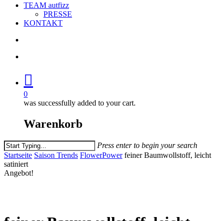
TEAM autfizz
PRESSE
KONTAKT
search
account
0
was successfully added to your cart.
Warenkorb
Press enter to begin your search
Close
Startseite
Saison Trends
FlowerPower
feiner Baumwollstoff, leicht
Search
satiniert
Angebot!