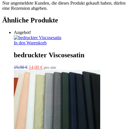
Nur angemeldete Kunden, die dieses Produkt gekauft haben, dürfen
eine Rezension abgeben.
Ähnliche Produkte
Angebot!
In den Warenkorb
bedruckter Viscosesatin
Ursprünglicher
Aktueller
19,90
€
14,00
€
pro mtr.
Preis
Preis
war:
ist:
19,90 €
14,00 €.