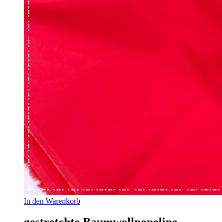
In den Warenkorb
gestretchte Baumwollpopeline