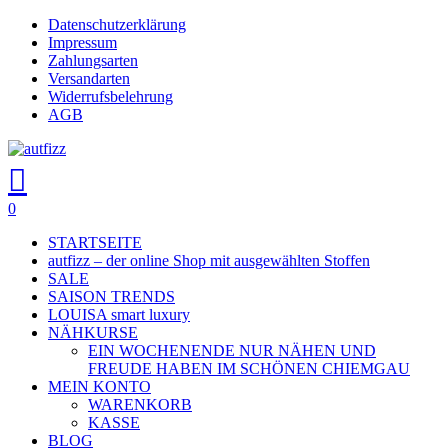
Skip
Datenschutzerklärung
Close
to
Impressum
main
Zahlungsarten
Menu
content
Versandarten
Widerrufsbelehrung
AGB
search
account
0
Menu
STARTSEITE
autfizz – der online Shop mit ausgewählten Stoffen
SALE
SAISON TRENDS
LOUISA smart luxury
NÄHKURSE
EIN WOCHENENDE NUR NÄHEN UND
FREUDE HABEN IM SCHÖNEN CHIEMGAU
MEIN KONTO
WARENKORB
KASSE
BLOG