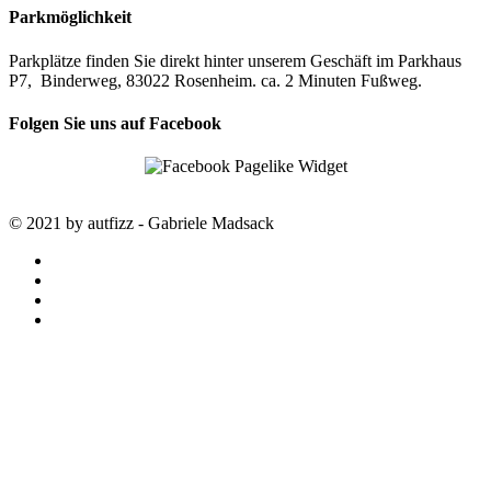
Parkmöglichkeit
Parkplätze finden Sie direkt hinter unserem Geschäft im Parkhaus
P7, Binderweg, 83022 Rosenheim. ca. 2 Minuten Fußweg.
Folgen Sie uns auf Facebook
© 2021 by autfizz - Gabriele Madsack
twitter
facebook
google-
plus
instagram
STARTSEITE
autfizz – der online Shop mit
ausgewählten Stoffen
SALE
SAISON TRENDS