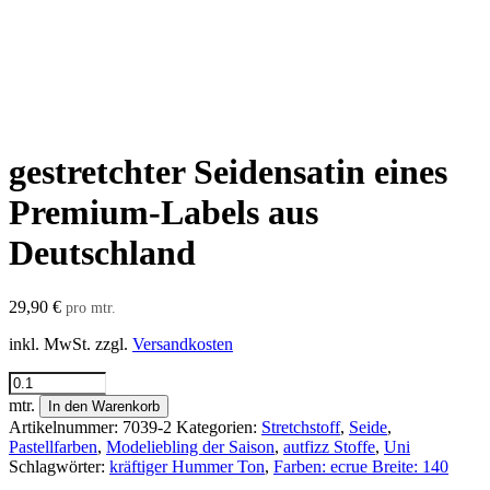
gestretchter Seidensatin eines
Premium-Labels aus
Deutschland
29,90
€
pro mtr.
inkl. MwSt.
zzgl.
Versandkosten
gestretchter
Seidensatin
mtr.
In den Warenkorb
eines
Artikelnummer:
7039-2
Kategorien:
Stretchstoff
,
Seide
,
Premium-
Pastellfarben
,
Modeliebling der Saison
,
autfizz Stoffe
,
Uni
Labels
Schlagwörter:
kräftiger Hummer Ton
,
Farben: ecrue Breite: 140
aus