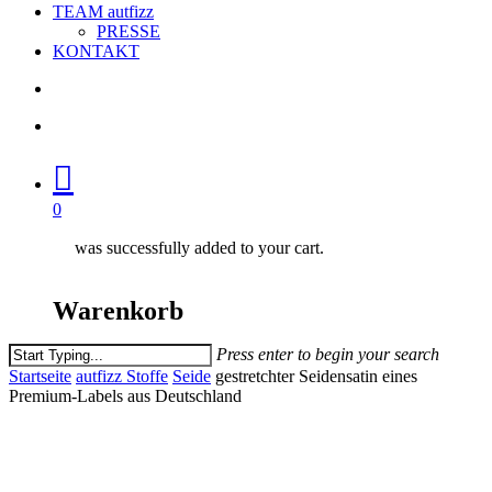
TEAM autfizz
PRESSE
KONTAKT
search
account
0
was successfully added to your cart.
Warenkorb
Press enter to begin your search
Close
Startseite
autfizz Stoffe
Seide
gestretchter Seidensatin eines
Search
Premium-Labels aus Deutschland