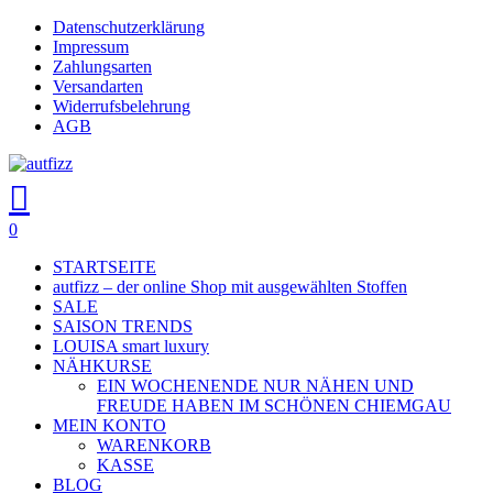
Skip
Datenschutzerklärung
Close
to
Impressum
main
Zahlungsarten
Menu
content
Versandarten
Widerrufsbelehrung
AGB
search
account
0
Menu
STARTSEITE
autfizz – der online Shop mit ausgewählten Stoffen
SALE
SAISON TRENDS
LOUISA smart luxury
NÄHKURSE
EIN WOCHENENDE NUR NÄHEN UND
FREUDE HABEN IM SCHÖNEN CHIEMGAU
MEIN KONTO
WARENKORB
KASSE
BLOG